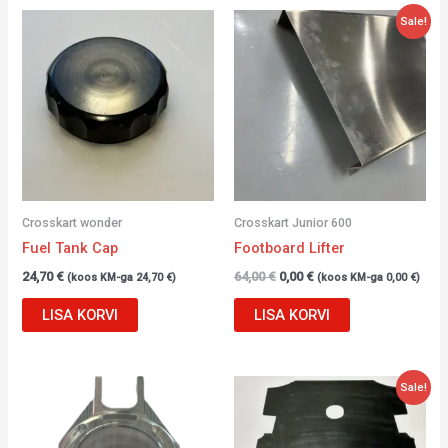
Algne
Current
Sale!
hind
price
oli:
is:
64,00 €.
0,00 €.
Crosskart wonder
Crosskart Junior 600
Fuel Tank Cap
Footboard Lifter
24,70
€
64,00
€
0,00
€
(koos KM-ga
24,70
€
)
(koos KM-ga
0,00
€
)
LISA KORVI
LISA KORVI
Algne
Current
Sale!
hind
price
oli:
is:
28,56 €.
18,00 €.