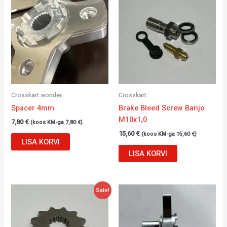
Crosskart wonder
Crosskart
Spacer 4mm
Brake Bleed Screw Banjo
M10x1,0
7,80
€
(koos KM-ga
7,80
€
)
15,60
€
(koos KM-ga
15,60
€
)
LISA KORVI
LISA KORVI
Algne
Current
Sale!
hind
price
oli:
is:
38,12 €.
28,12 €.