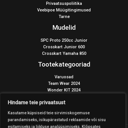
Privaatsuspoliitika
Veebipoe Müügitingimused
Tarne
Mudelid
SPC Proto 250cc Junior
Crosskart Junior 600
Crosskart Yamaha 850
Tootekategooriad
Varuosad
Team Wear 2024
Wonder KIT 2024
Products
search
Hindame teie privaatsust
Kasutame küpsiseid teie sirvimiskogemuse
parandamiseks, isikupärastatud reklaamide või sisu
esitamiseks ja liikluse analüüsimiseks. Klõpsates