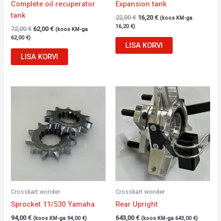
Complete oil recuperator
Expansion tank
tank
22,00
€
16,20
€
(koos KM-ga
16,20
€
)
72,00
€
62,00
€
(koos KM-ga
62,00
€
)
LISA KORVI
LISA KORVI
Crosskart wonder
Crosskart wonder
Sprocket 11/530 Yamaha
Rear Upright
94,00
€
643,00
€
(koos KM-ga
94,00
€
)
(koos KM-ga
643,00
€
)