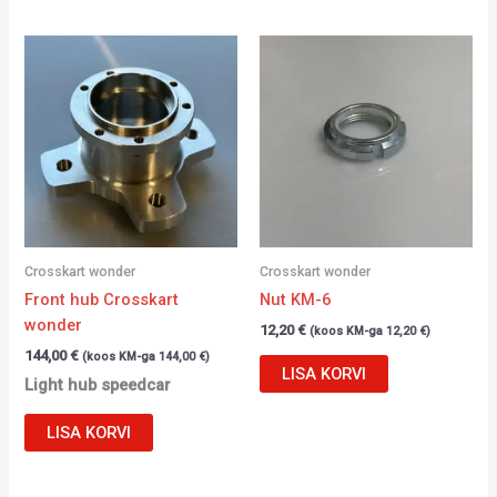
Crosskart wonder
Crosskart wonder
Front hub Crosskart
Nut KM-6
wonder
12,20
€
(koos KM-ga
12,20
€
)
144,00
€
(koos KM-ga
144,00
€
)
LISA KORVI
Light hub speedcar
LISA KORVI