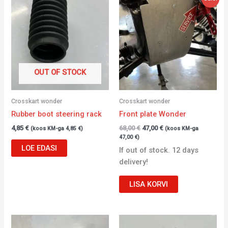
hind
price
oli:
is:
68,00 €.
47,00 €.
OUT OF STOCK
Crosskart wonder
Crosskart wonder
Rubber boot steering rack
Front plate Wonder
4,85
€
68,00
€
47,00
€
(koos KM-ga
4,85
€
)
(koos KM-ga
47,00
€
)
LOE EDASI
If out of stock. 12 days
delivery!
LISA KORVI