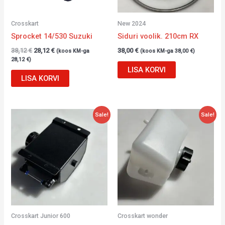
Crosskart
New 2024
Sprocket 14/530 Suzuki
Siduri voolik. 210cm RX
38,12
€
28,12
€
38,00
€
(koos KM-ga
(koos KM-ga
38,00
€
)
28,12
€
)
LISA KORVI
LISA KORVI
Algne
Current
Algne
Current
Sale!
Sale!
hind
price
hind
price
oli:
is:
oli:
is:
72,00 €.
62,00 €.
22,00 €.
16,20 €.
Crosskart Junior 600
Crosskart wonder