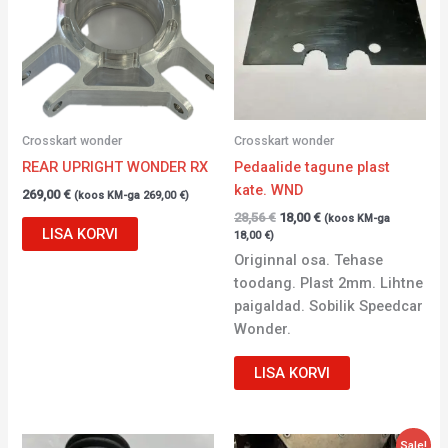
Crosskart wonder
Crosskart wonder
REAR UPRIGHT WONDER RX
Pedaalide tagune plast
kate. WND
269,00
€
(koos KM-ga
269,00
€
)
28,56
€
18,00
€
(koos KM-ga
LISA KORVI
18,00
€
)
Originnal osa. Tehase
toodang. Plast 2mm. Lihtne
paigaldad. Sobilik Speedcar
Wonder.
LISA KORVI
Algne
Current
Sale!