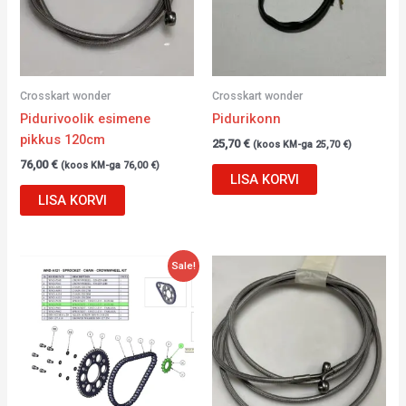
Crosskart wonder
Crosskart wonder
Pidurivoolik esimene
Pidurikonn
pikkus 120cm
25,70
€
(koos KM-ga
25,70
€
)
76,00
€
(koos KM-ga
76,00
€
)
LISA KORVI
LISA KORVI
Algne
Current
Sale!
hind
price
oli:
is:
38,12 €.
28,12 €.