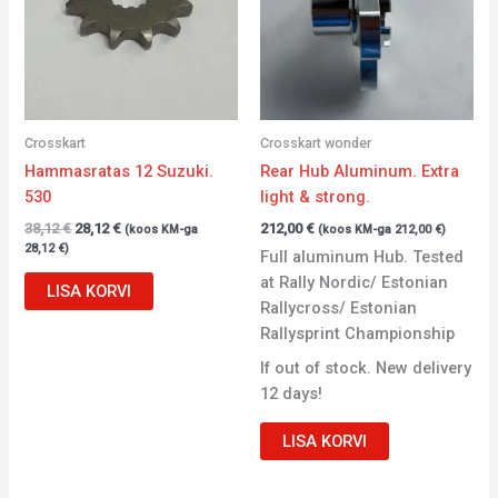
Crosskart
Crosskart wonder
Hammasratas 12 Suzuki.
Rear Hub Aluminum. Extra
530
light & strong.
38,12
€
28,12
€
212,00
€
(koos KM-ga
(koos KM-ga
212,00
€
)
28,12
€
)
Full aluminum Hub. Tested
at Rally Nordic/ Estonian
LISA KORVI
Rallycross/ Estonian
Rallysprint Championship
If out of stock. New delivery
12 days!
LISA KORVI