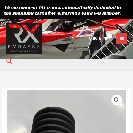
X
EU customers: VAT is now automatically deducted in
the shopping cart after entering a valid VAT number.
Skip
to
content
0,00
€
Search