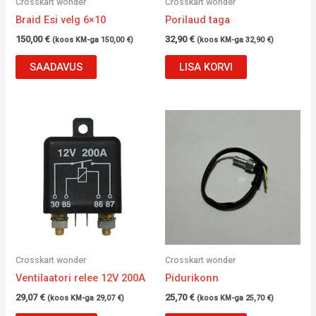
Crosskart wonder
Crosskart wonder
Braid Esi velg 6×10
Porilaud taga
150,00
€
32,90
€
(koos KM-ga
150,00
€
)
(koos KM-ga
32,90
€
)
SAADAVUS
LISA KORVI
Crosskart wonder
Crosskart wonder
Ventilaatori relee 12V 200A
Pidurikonn
29,07
€
25,70
€
(koos KM-ga
29,07
€
)
(koos KM-ga
25,70
€
)