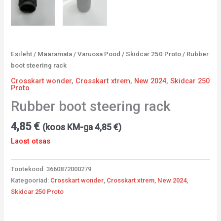
Esileht
/
Määramata
/
Varuosa Pood
/
Skidcar 250 Proto
/ Rubber
boot steering rack
Crosskart wonder
,
Crosskart xtrem
,
New 2024
,
Skidcar 250
Proto
Rubber boot steering rack
4,85
€
(koos KM-ga
4,85
€
)
Laost otsas
Tootekood:
3660872000279
Kategooriad:
Crosskart wonder
,
Crosskart xtrem
,
New 2024
,
Skidcar 250 Proto