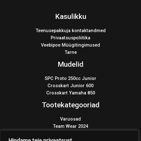
Kasulikku
Teenusepakkuja kontaktandmed
Privaatsuspoliitika
Veebipoe Müügitingimused
Tarne
Mudelid
SPC Proto 250cc Junior
Crosskart Junior 600
Crosskart Yamaha 850
Tootekategooriad
Varuosad
Team Wear 2024
Wonder KIT 2024
Products
Hindame teie privaatsust