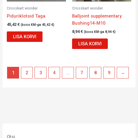
Crosskart wonder
Crosskart wonder
Piduriklotsid Taga
Balljoint supplementary
Bushing14-M10
45,42
€
(koos KM-ga
45,42
€
)
8,94
€
(koos KM-ga
8,94
€
)
LISA KORVI
LISA KORVI
1
2
3
4
…
7
8
9
→
Otsi