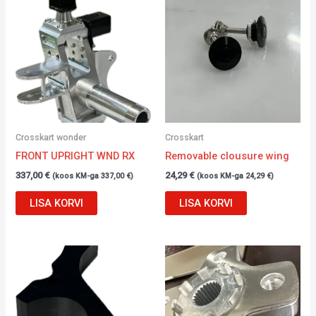
Crosskart wonder
Crosskart
FRONT UPRIGHT WND RX
Removable clousure wing
337,00
€
24,29
€
(koos KM-ga
337,00
€
)
(koos KM-ga
24,29
€
)
LISA KORVI
LISA KORVI