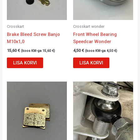
Crosskart
Crosskart wonder
Brake Bleed Screw Banjo
Front Wheel Bearing
M10x1,0
Speedcar Wonder
15,60
€
4,50
€
(koos KM-ga
15,60
€
)
(koos KM-ga
4,50
€
)
LISA KORVI
LISA KORVI