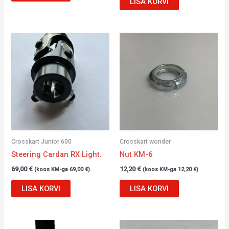
LISA KORVI
Crosskart Junior 600
Crosskart wonder
Steering Cardan RX Light.
Nut KM-6
69,00
€
12,20
€
(koos KM-ga
69,00
€
)
(koos KM-ga
12,20
€
)
LISA KORVI
LISA KORVI