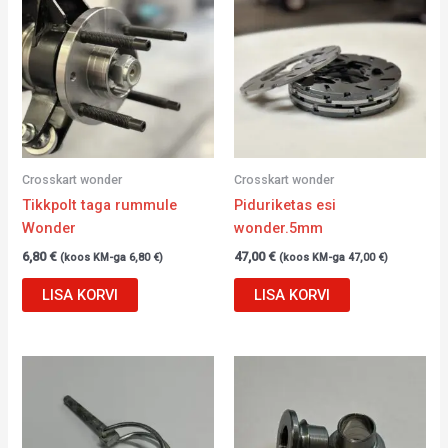
Crosskart wonder
Crosskart wonder
Tikkpolt taga rummule
Piduriketas esi
Wonder
wonder.5mm
6,80
€
47,00
€
(koos KM-ga
6,80
€
)
(koos KM-ga
47,00
€
)
LISA KORVI
LISA KORVI