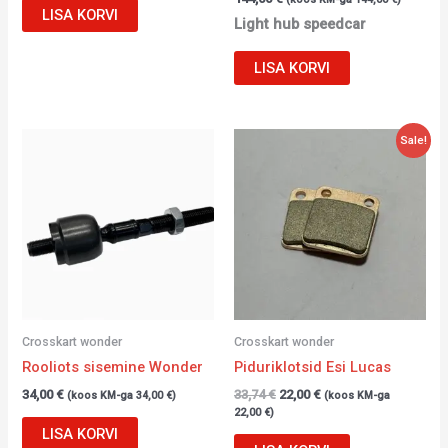
LISA KORVI
Light hub speedcar
LISA KORVI
Algne
Current
Sale!
hind
price
oli:
is:
33,74 €.
22,00 €.
Crosskart wonder
Crosskart wonder
Rooliots sisemine Wonder
Piduriklotsid Esi Lucas
34,00
€
33,74
€
22,00
€
(koos KM-ga
34,00
€
)
(koos KM-ga
22,00
€
)
LISA KORVI