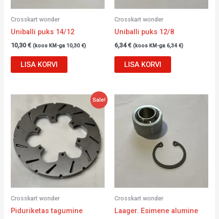
Crosskart wonder
Crosskart wonder
Uniballi puks 14/12
Uniballi puks 12/8
10,30
€
6,34
€
(koos KM-ga
10,30
€
)
(koos KM-ga
6,34
€
)
LISA KORVI
LISA KORVI
Algne
Current
Sale!
hind
price
oli:
is:
51,00 €.
39,00 €.
Crosskart wonder
Crosskart wonder
Piduriketas tagumine
Laager. Esimene alumine