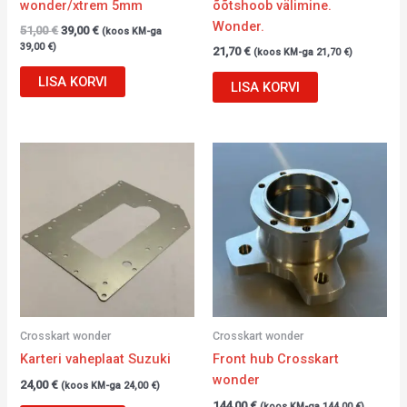
wonder/xtrem 5mm
õõtshoob välimine.
Wonder.
51,00
€
39,00
€
(koos KM-ga
39,00
€
)
21,70
€
(koos KM-ga
21,70
€
)
LISA KORVI
LISA KORVI
Crosskart wonder
Crosskart wonder
Karteri vaheplaat Suzuki
Front hub Crosskart
wonder
24,00
€
(koos KM-ga
24,00
€
)
144,00
€
(koos KM-ga
144,00
€
)