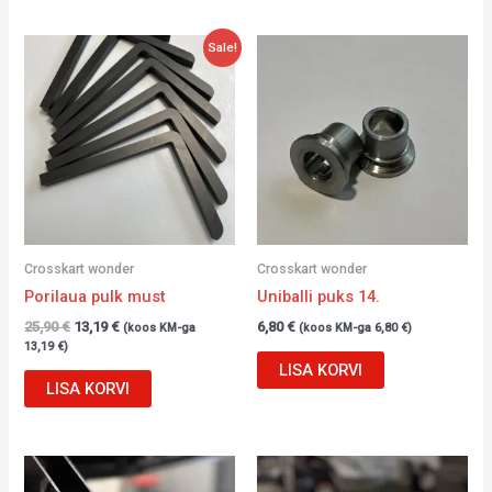
Algne
Current
Sale!
hind
price
oli:
is:
25,90 €.
13,19 €.
Crosskart wonder
Crosskart wonder
Porilaua pulk must
Uniballi puks 14.
25,90
€
13,19
€
6,80
€
(koos KM-ga
(koos KM-ga
6,80
€
)
13,19
€
)
LISA KORVI
LISA KORVI