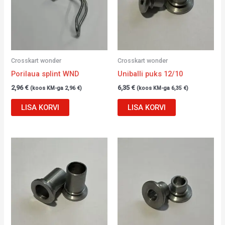
Crosskart wonder
Crosskart wonder
Porilaua splint WND
Uniballi puks 12/10
2,96
€
6,35
€
(koos KM-ga
2,96
€
)
(koos KM-ga
6,35
€
)
LISA KORVI
LISA KORVI