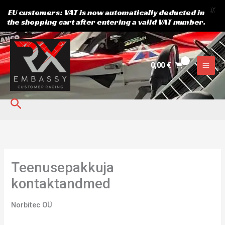
X
EU customers: VAT is now automatically deducted in
the shopping cart after entering a valid VAT number.
Skip
to
content
0,00
€
Search
Teenusepakkuja
kontaktandmed
Norbitec OÜ