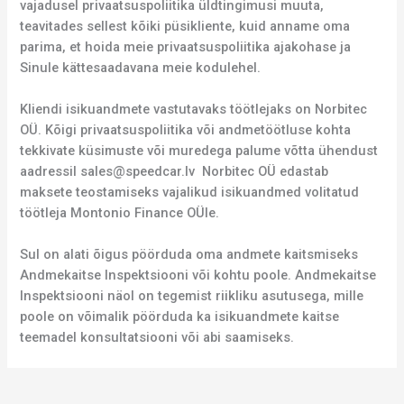
vajadusel privaatsuspoliitika üldtingimusi muuta,
teavitades sellest kõiki püsikliente, kuid anname oma
parima, et hoida meie privaatsuspoliitika ajakohase ja
Sinule kättesaadavana meie kodulehel.
Kliendi isikuandmete vastutavaks töötlejaks on Norbitec
OÜ. Kõigi privaatsuspoliitika või andmetöötluse kohta
tekkivate küsimuste või muredega palume võtta ühendust
aadressil sales@speedcar.lv Norbitec OÜ edastab
maksete teostamiseks vajalikud isikuandmed volitatud
töötleja Montonio Finance OÜle.
Sul on alati õigus pöörduda oma andmete kaitsmiseks
Andmekaitse Inspektsiooni või kohtu poole. Andmekaitse
Inspektsiooni näol on tegemist riikliku asutusega, mille
poole on võimalik pöörduda ka isikuandmete kaitse
teemadel konsultatsiooni või abi saamiseks.