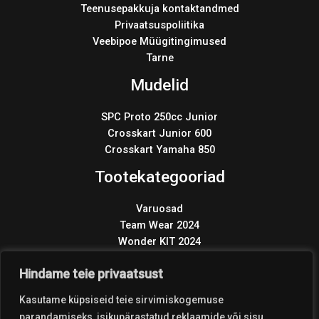
Teenusepakkuja kontaktandmed
Privaatsuspoliitika
Veebipoe Müügitingimused
Tarne
Mudelid
SPC Proto 250cc Junior
Crosskart Junior 600
Crosskart Yamaha 850
Tootekategooriad
Varuosad
Team Wear 2024
Wonder KIT 2024
Products
search
Hindame teie privaatsust
Kasutame küpsiseid teie sirvimiskogemuse
parandamiseks, isikupärastatud reklaamide või sisu