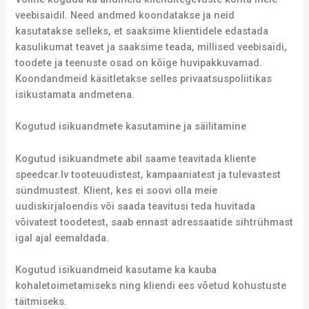
veebisaidil. Need andmed koondatakse ja neid
kasutatakse selleks, et saaksime klientidele edastada
kasulikumat teavet ja saaksime teada, millised veebisaidi,
toodete ja teenuste osad on kõige huvipakkuvamad.
Koondandmeid käsitletakse selles privaatsuspoliitikas
isikustamata andmetena.
Kogutud isikuandmete kasutamine ja säilitamine
Kogutud isikuandmete abil saame teavitada kliente
speedcar.lv tooteuudistest, kampaaniatest ja tulevastest
sündmustest. Klient, kes ei soovi olla meie
uudiskirjaloendis või saada teavitusi teda huvitada
võivatest toodetest, saab ennast adressaatide sihtrühmast
igal ajal eemaldada.
Kogutud isikuandmeid kasutame ka kauba
kohaletoimetamiseks ning kliendi ees võetud kohustuste
täitmiseks.