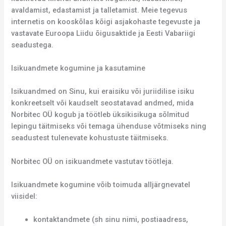
avaldamist, edastamist ja talletamist. Meie tegevus
internetis on kooskõlas kõigi asjakohaste tegevuste ja
vastavate Euroopa Liidu õigusaktide ja Eesti Vabariigi
seadustega.
Isikuandmete kogumine ja kasutamine
Isikuandmed on Sinu, kui eraisiku või juriidilise isiku
konkreetselt või kaudselt seostatavad andmed, mida
Norbitec OÜ kogub ja töötleb üksikisikuga sõlmitud
lepingu täitmiseks või temaga ühenduse võtmiseks ning
seadustest tulenevate kohustuste täitmiseks.
Norbitec OÜ on isikuandmete vastutav töötleja.
Isikuandmete kogumine võib toimuda alljärgnevatel
viisidel:
kontaktandmete (sh sinu nimi, postiaadress,