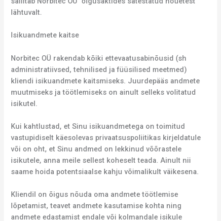
säilitab Norbitec OÜ õigusaktides sätestatud nõuetest
lähtuvalt.
Isikuandmete kaitse
Norbitec OÜ rakendab kõiki ettevaatusabinõusid (sh
administratiivsed, tehnilised ja füüsilised meetmed)
kliendi isikuandmete kaitsmiseks. Juurdepääs andmete
muutmiseks ja töötlemiseks on ainult selleks volitatud
isikutel.
Kui kahtlustad, et Sinu isikuandmetega on toimitud
vastupidiselt käesolevas privaatsuspoliitikas kirjeldatule
või on oht, et Sinu andmed on lekkinud võõrastele
isikutele, anna meile sellest koheselt teada. Ainult nii
saame hoida potentsiaalse kahju võimalikult väikesena.
Kliendil on õigus nõuda oma andmete töötlemise
lõpetamist, teavet andmete kasutamise kohta ning
andmete edastamist endale või kolmandale isikule