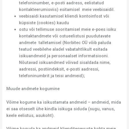
telefoninumber, e-posti aadress, eelistatud
kontakteerumisviis) esitamisel meie veebisaidil.
veebisaidi kasutamisel kliendi kontoinfost või
küpsiste (cookies) kaudu
ostu või tellimuse sooritamisel meie e-poes isiku
kontaktandmete või ostueelistusi puudutavate
andmete talletamisel (Norbitec OÜ võib paluda
teatud veebilehe aladel vabatahtlikult esitada
isikuandmeid ja personaalset informatsiooni.
Nõutavad isikuandmed võivad sisaldada nime,
aadressi, postiindeksit, e-posti aadressi,
telefoninumbrit ja teisi andmeid);
Muude andmete kogumine
Võime kogume ka isikustamata andmeid – andmeid, mida
ei saa otseselt ühe kindla isikuga siduda (sugu, vanus,
keele eelistus, asukoht).
Võime koguda ka andmeid klienditegevuste kohta meie