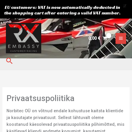
X
EU customers: VAT is now automatically deducted in
the shopping cart after entering a valid VAT number.
Skip
to
content
0,00
€
Search
Privaatsuspoliitika
Norbitec OÜ on võtnud endale kohustuse kaitsta klientide
ja kasutajate privaatsust. Sellest lähtuvalt oleme
koostanud käesolevad privaatsuspoliitika põhimõtted, mis
käsitlevad kliendi andmete kogumist, kasutamist,