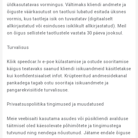
üldkasutatavas vormingus. Vältimaks kliendi andmete ja
õiguste väärkasutust on taotlusi lubatud esitada üksnes
vormis, kus taotleja isik on tuvastatav (digitaalselt
allkirjastatud või esinduses isiklikult allkirjastatud). Meil
on õigus sellistele taotlustele vastata 30 päeva jooksul.
Turvalisus
Kõik speedcar.lv e-poe külastamise ja ostude sooritamise
käigus teatavaks saanud kliendi isikuandmeid käsitletakse
kui konfidentsiaalset infot. Krüpteeritud andmesidekanal
pankadega tagab ostu sooritaja isikuandmete ja
pangarekvisiitide turvalisuse.
Privaatsuspoliitika tingimused ja muudatused
Meie veebisaiti kasutama asudes või püsikliendi avalduse
täitmisel oled käesolevate põhimõtete ja tingimustega
tutvunud ning nendega nõustunud. Jätame endale õiguse