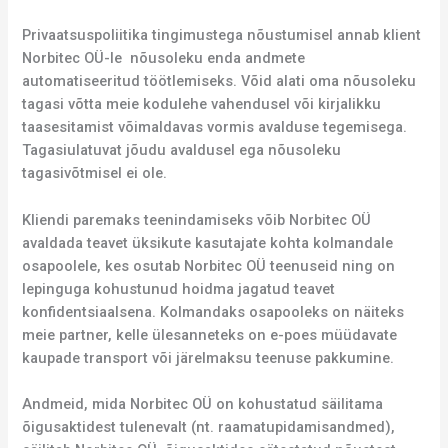
Privaatsuspoliitika tingimustega nõustumisel annab klient
Norbitec OÜ-le nõusoleku enda andmete
automatiseeritud töötlemiseks. Võid alati oma nõusoleku
tagasi võtta meie kodulehe vahendusel või kirjalikku
taasesitamist võimaldavas vormis avalduse tegemisega.
Tagasiulatuvat jõudu avaldusel ega nõusoleku
tagasivõtmisel ei ole.
Kliendi paremaks teenindamiseks võib Norbitec OÜ
avaldada teavet üksikute kasutajate kohta kolmandale
osapoolele, kes osutab Norbitec OÜ teenuseid ning on
lepinguga kohustunud hoidma jagatud teavet
konfidentsiaalsena. Kolmandaks osapooleks on näiteks
meie partner, kelle ülesanneteks on e-poes müüdavate
kaupade transport või järelmaksu teenuse pakkumine.
Andmeid, mida Norbitec OÜ on kohustatud säilitama
õigusaktidest tulenevalt (nt. raamatupidamisandmed),