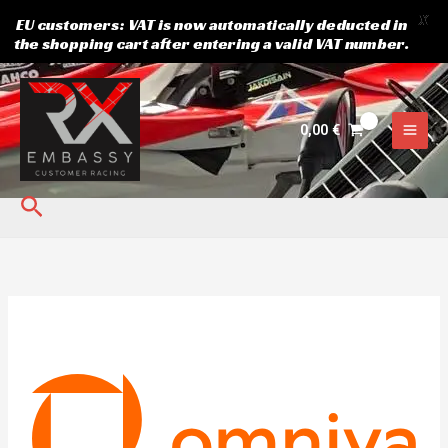
X
EU customers: VAT is now automatically deducted in
the shopping cart after entering a valid VAT number.
Skip
to
content
0,00
€
Search