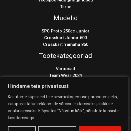
Veebipoe Müügitingimused
Tarne
Mudelid
SPC Proto 250cc Junior
Crosskart Junior 600
Crosskart Yamaha 850
Tootekategooriad
Varuosad
Team Wear 2024
Wonder KIT 2024
Hindame teie privaatsust
Products
search
Kasutame küpsiseid teie sirvimiskogemuse parandamiseks,
isikupärastatud reklaamide või sisu esitamiseks ja liikluse
analüüsimiseks. Klõpsates "Nõustun kõik", nõustute küpsiste
kasutamisega.
Copyright © 2026 Coolest Crosskart Shop