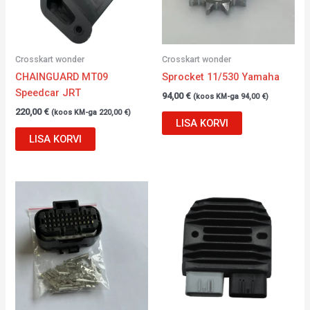
Crosskart wonder
Crosskart wonder
CHAINGUARD MT09
Sprocket 11/530 Yamaha
Speedcar JRT
94,00
€
(koos KM-ga
94,00
€
)
220,00
€
(koos KM-ga
220,00
€
)
LISA KORVI
LISA KORVI