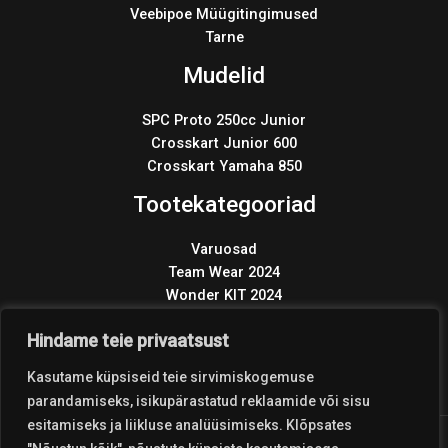
Veebipoe Müügitingimused
Tarne
Mudelid
SPC Proto 250cc Junior
Crosskart Junior 600
Crosskart Yamaha 850
Tootekategooriad
Varuosad
Team Wear 2024
Wonder KIT 2024
Products
search
Hindame teie privaatsust
Kasutame küpsiseid teie sirvimiskogemuse
parandamiseks, isikupärastatud reklaamide või sisu
esitamiseks ja liikluse analüüsimiseks. Klõpsates
Copyright © 2026 Coolest Crosskart Shop