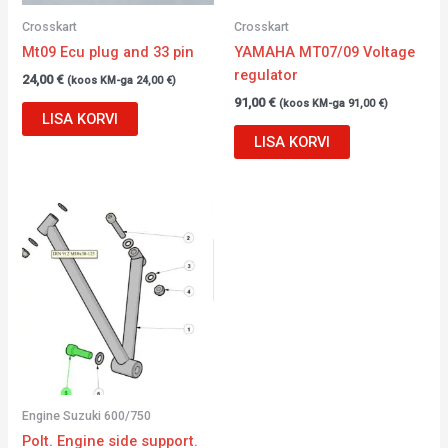
Crosskart
Crosskart
Mt09 Ecu plug and 33 pin
YAMAHA MT07/09 Voltage
regulator
24,00
€
(koos KM-ga
24,00
€
)
91,00
€
(koos KM-ga
91,00
€
)
LISA KORVI
LISA KORVI
Engine Suzuki 600/750
Polt. Engine side support.