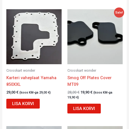
Algne
Current
Sale!
hind
price
oli:
is:
28,00 €.
19,90 €.
Crosskart wonder
Crosskart wonder
Karteri vaheplaat Yamaha
Smog Off Plates Cover
850XXL
MT09
29,00
€
28,00
€
19,90
€
(koos KM-ga
29,00
€
)
(koos KM-ga
19,90
€
)
LISA KORVI
LISA KORVI