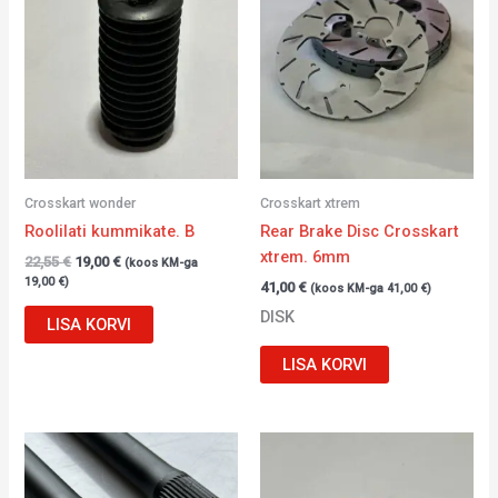
oli:
is:
22,55 €.
19,00 €.
Crosskart wonder
Crosskart xtrem
Roolilati kummikate. B
Rear Brake Disc Crosskart
xtrem. 6mm
22,55
€
19,00
€
(koos KM-ga
19,00
€
)
41,00
€
(koos KM-ga
41,00
€
)
DISK
LISA KORVI
LISA KORVI