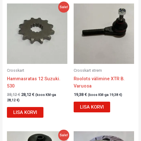
Algne
Current
Sale!
hind
price
oli:
is:
38,12 €.
28,12 €.
Crosskart
Crosskart xtrem
Hammasratas 12 Suzuki.
Roolots välimine XTR B.
530
Varuosa
38,12
€
28,12
€
19,38
€
(koos KM-ga
(koos KM-ga
19,38
€
)
28,12
€
)
LISA KORVI
LISA KORVI
Algne
Current
Sale!
hind
price