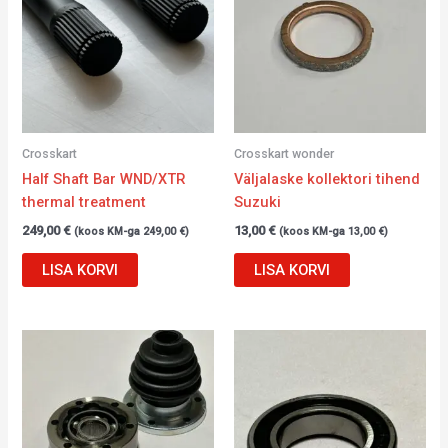
Crosskart
Crosskart wonder
Half Shaft Bar WND/XTR
Väljalaske kollektori tihend
thermal treatment
Suzuki
249,00
€
13,00
€
(koos KM-ga
249,00
€
)
(koos KM-ga
13,00
€
)
LISA KORVI
LISA KORVI