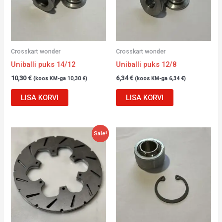
Crosskart wonder
Crosskart wonder
Uniballi puks 14/12
Uniballi puks 12/8
10,30
€
6,34
€
(koos KM-ga
10,30
€
)
(koos KM-ga
6,34
€
)
LISA KORVI
LISA KORVI
Algne
Current
Sale!
hind
price
oli:
is:
51,00 €.
39,00 €.