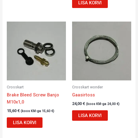
LISA KORVI
Crosskart
Crosskart wonder
Brake Bleed Screw Banjo
Gaasirtoss
M10x1,0
24,00
€
(koos KM-ga
24,00
€
)
15,60
€
(koos KM-ga
15,60
€
)
LISA KORVI
LISA KORVI