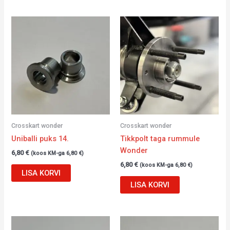
Crosskart wonder
Crosskart wonder
Uniballi puks 14.
Tikkpolt taga rummule
Wonder
6,80
€
(koos KM-ga
6,80
€
)
6,80
€
(koos KM-ga
6,80
€
)
LISA KORVI
LISA KORVI