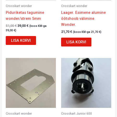
Crosskart wonder
Crosskart wonder
Piduriketas tagumine
Laager. Esimene alumine
wonder/xtrem 5mm
õõtshoob välimine.
Wonder.
51,00
€
39,00
€
(koos KM-ga
39,00
€
)
21,70
€
(koos KM-ga
21,70
€
)
LISA KORVI
LISA KORVI
Crosskart wonder
Crosskart Junior 600