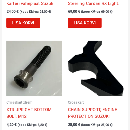
Karteri vaheplaat Suzuki
Steering Cardan RX Light.
24,00
€
69,00
€
(koos KM-ga
24,00
€
)
(koos KM-ga
69,00
€
)
LISA KORVI
LISA KORVI
Crosskart xtrem
Crosskart
XTR UPRIGHT BOTTOM
CHAIN SUPPORT, ENGINE
BOLT. M12
PROTECTION SUZUKI
4,20
€
25,00
€
(koos KM-ga
4,20
€
)
(koos KM-ga
25,00
€
)