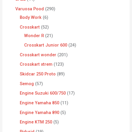
Varuosa Pood
290
Body Work
6
Crosskart
52
Wonder R
21
Crosskart Junior 600
24
Crosskart wonder
201
Crosskart xtrem
123
Skidcar 250 Proto
89
Semog
57
Engine Suzuki 600/750
17
Engine Yamaha 850
11
Engine Yamaha 890
5
Engine KTM 250
5
Pidurid
19