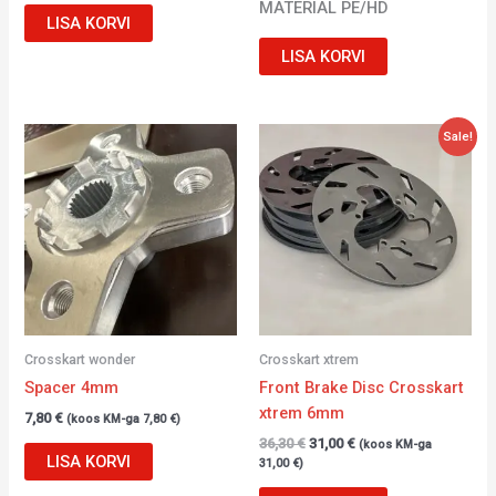
MATERIAL PE/HD
LISA KORVI
LISA KORVI
Algne
Current
Sale!
hind
price
oli:
is:
36,30 €.
31,00 €.
Crosskart wonder
Crosskart xtrem
Spacer 4mm
Front Brake Disc Crosskart
xtrem 6mm
7,80
€
(koos KM-ga
7,80
€
)
36,30
€
31,00
€
(koos KM-ga
LISA KORVI
31,00
€
)