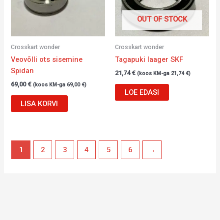
OUT OF STOCK
Crosskart wonder
Crosskart wonder
Veovõlli ots sisemine
Tagapuki laager SKF
Spidan
21,74
€
(koos KM-ga
21,74
€
)
69,00
€
(koos KM-ga
69,00
€
)
LOE EDASI
LISA KORVI
1
2
3
4
5
6
→