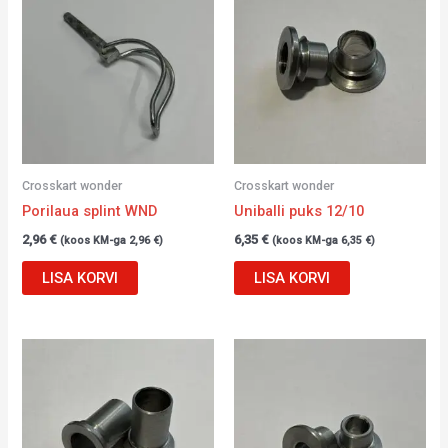
Crosskart wonder
Crosskart wonder
Porilaua splint WND
Uniballi puks 12/10
2,96
€
6,35
€
(koos KM-ga
2,96
€
)
(koos KM-ga
6,35
€
)
LISA KORVI
LISA KORVI