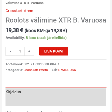
välimine XTR B. Varuosa
Crosskart xtrem
Roolots välimine XTR B. Varuosa
19,38
€
(koos KM-ga
19,38
€
)
Availability:
8 laos (saab järeltellida)
-
+
LISA KORVI
Tootekood:
002. XTR4315000-KRA-1
Kategooria:
Crosskart xtrem
Silt:
B VARUOSA
Kirjeldus
Lisainfo