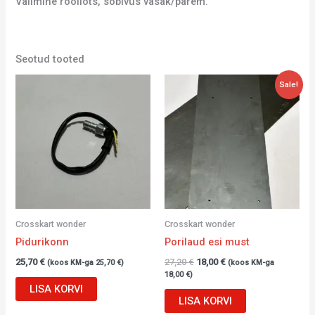
Välimine rooliots, sobivus vasak/parem.
Seotud tooted
Algne
Current
Sale!
hind
price
oli:
is:
27,20 €.
18,00 €.
Crosskart wonder
Crosskart wonder
Pidurikonn
Porilaud esi must
25,70
€
27,20
€
18,00
€
(koos KM-ga
25,70
€
)
(koos KM-ga
18,00
€
)
LISA KORVI
LISA KORVI