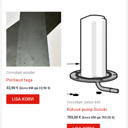
Crosskart wonder
Porilaud taga
32,90
€
(koos KM-ga
32,90
€
)
LISA KORVI
Crosskart Junior 600
Kütuse pump Suzuki
753,00
€
(koos KM-ga
753,00
€
)