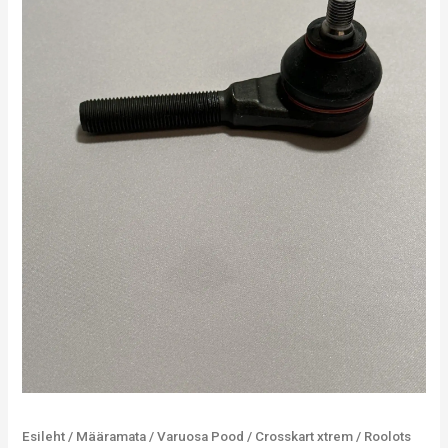
Esileht
/
Määramata
/
Varuosa Pood
/
Crosskart xtrem
/ Roolots