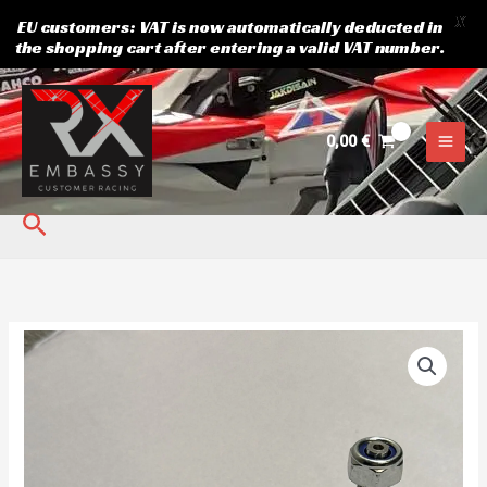
X
EU customers: VAT is now automatically deducted in
the shopping cart after entering a valid VAT number.
Skip
to
content
0,00
€
Search
Roolots
välimine
XTR
B.
Varuosa
kogus