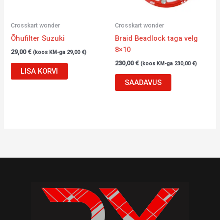
Crosskart wonder
Crosskart wonder
Õhufilter Suzuki
Braid Beadlock taga velg
8×10
29,00
€
(koos KM-ga
29,00
€
)
230,00
€
(koos KM-ga
230,00
€
)
LISA KORVI
SAADAVUS