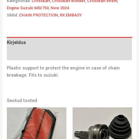
Kategooriad:
Crosskart
,
Crosskart wonder
,
Crosskart xtrem
,
Engine Suzuki 600/750
,
New 2024
Sildid:
CHAIN PROTECTION
,
RX EMBASY
Kirjeldus
Lisainfo
Plastic support to protect the engine in case of chain
breakage. Fits to suzuki.
Seotud tooted