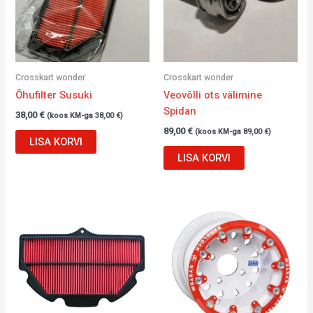
Crosskart wonder
Crosskart wonder
Õhufilter Susuki
Veovõlli ots välimine
Spidan
38,00
€
(koos KM-ga
38,00
€
)
89,00
€
(koos KM-ga
89,00
€
)
LISA KORVI
LISA KORVI