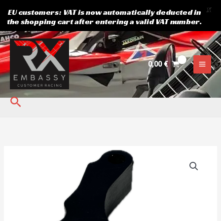
X
EU customers: VAT is now automatically deducted in
the shopping cart after entering a valid VAT number.
Skip
to
content
0,00
€
Search
CHAIN
SUPPORT,
ENGINE
PROTECTION
SUZUKI
kogus