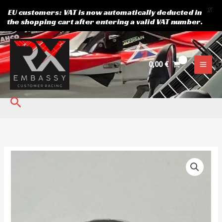
X
EU customers: VAT is now automatically deducted in
the shopping cart after entering a valid VAT number.
Skip
to
content
0,00
€
Search
OIL
FILTER
Yamaha
850
Japanparts
kogus