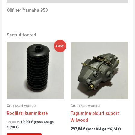
Õlifilter Yamaha 850
Seotud tooted
Algne
Current
Sale!
hind
price
oli:
is:
35,00 €.
19,90 €.
Crosskart wonder
Crosskart wonder
Roolilati kummikate
Tagumine piduri suport
Wilwood
35,00
€
19,90
€
(koos KM-ga
19,90
€
)
297,84
€
(koos KM-ga
297,84
€
)