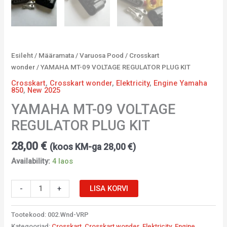
Esileht
/
Määramata
/
Varuosa Pood
/
Crosskart
wonder
/ YAMAHA MT-09 VOLTAGE REGULATOR PLUG KIT
Crosskart
,
Crosskart wonder
,
Elektricity
,
Engine Yamaha
850
,
New 2025
YAMAHA MT-09 VOLTAGE
REGULATOR PLUG KIT
28,00
€
(koos KM-ga
28,00
€
)
Availability:
4 laos
-
+
LISA KORVI
Tootekood:
002.Wnd-VRP
Kategooriad:
Crosskart
,
Crosskart wonder
,
Elektricity
,
Engine