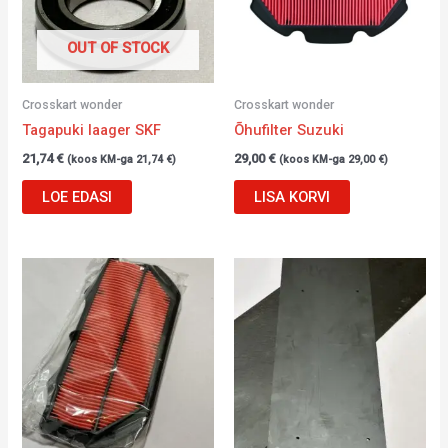
OUT OF STOCK
Crosskart wonder
Crosskart wonder
Tagapuki laager SKF
Õhufilter Suzuki
21,74
€
29,00
€
(koos KM-ga
21,74
€
)
(koos KM-ga
29,00
€
)
LOE EDASI
LISA KORVI