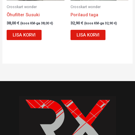
Crosskart wonder
Crosskart wonder
Õhufilter Susuki
Porilaud taga
38,00
€
32,90
€
(koos KM-ga
38,00
€
)
(koos KM-ga
32,90
€
)
LISA KORVI
LISA KORVI