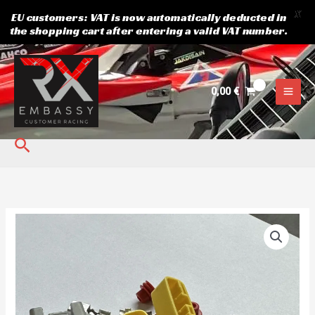
X
EU customers: VAT is now automatically deducted in
the shopping cart after entering a valid VAT number.
Skip
to
content
0,00
€
Search
YAMAHA
MT-
09
VOLTAGE
REGULATOR
PLUG