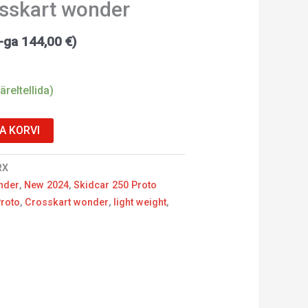
osskart wonder
M-ga
144,00
€
)
äreltellida)
SA KORVI
RX
nder
,
New 2024
,
Skidcar 250 Proto
Proto
,
Crosskart wonder
,
light weight
,