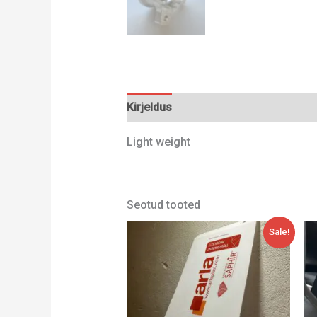
Kirjeldus
Lisainfo
Light weight
Seotud tooted
Algne
Current
Sale!
hind
price
oli:
is:
114,00 €.
92,00 €.