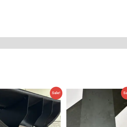
Algne
Current
Algne
Current
Sale!
Sa
hind
price
hind
price
oli:
is:
oli:
is:
36,70 €.
29,00 €.
27,20 €.
18,00 €.