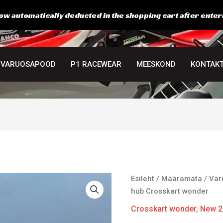
ow automatically deducted in the shopping cart after enter
VARUOSAPOOD
P1 RACEWEAR
MEESKOND
KONTAK
Front
Esileht
/
Määramata
/
Var
hub
hub Crosskart wonder
Crosskart
Crosskart wonder
,
New 2
wonder