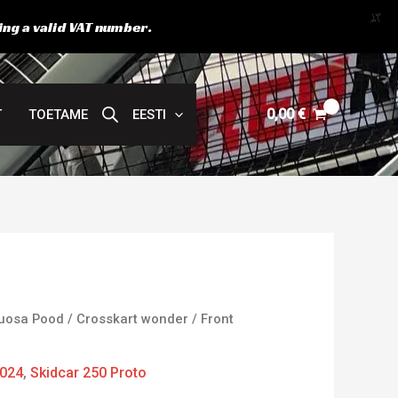
X
ing a valid VAT number.
0,00
€
T
TOETAME
EESTI
uosa Pood
/
Crosskart wonder
/ Front
024
,
Skidcar 250 Proto