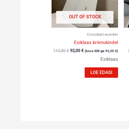
OUT OF STOCK
Crosskart wonder
Esiklaas kriimukindel
114,00
€
92,00
€
(koos KM-ga
92,00
€
)
Esiklaas
LOE EDASI