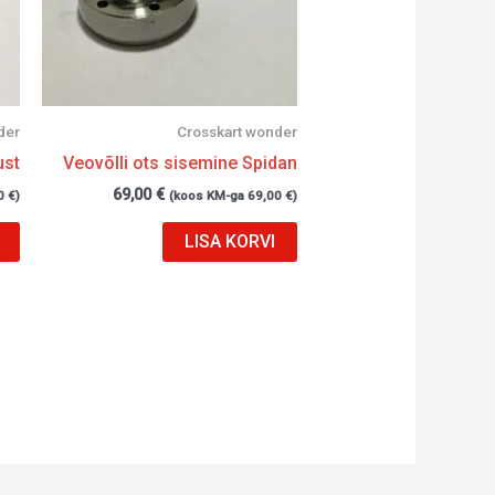
der
Crosskart wonder
ust
Veovõlli ots sisemine Spidan
69,00
€
0
€
)
(koos KM-ga
69,00
€
)
LISA KORVI