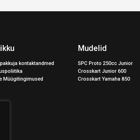
ikku
Mudelid
pakkuja kontaktandmed
SPC Proto 250cc Junior
uspoliitika
Crosskart Junior 600
e Müügitingimused
Crosskart Yamaha 850