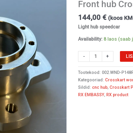
Front hub Cr
kogus
144,00
€
(koos K
Light hub speedcar
Availability:
8 laos (saab j
LI
-
+
Tootekood:
002.WND-P148
Kategooriad:
Crosskart wo
Sildid:
cnc hub
,
Crosskart 
RX EMBASSY
,
RX product