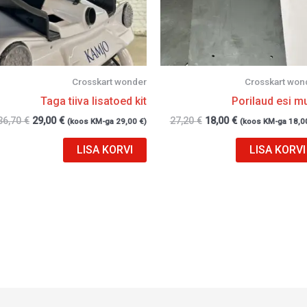
Crosskart wonder
Crosskart won
Taga tiiva lisatoed kit
Porilaud esi m
36,70
€
29,00
€
27,20
€
18,00
€
(koos KM-ga
29,00
€
)
(koos KM-ga
18,0
LISA KORVI
LISA KORVI