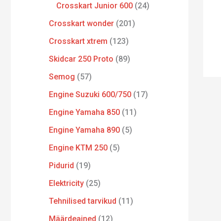
Crosskart Junior 600
24
Crosskart wonder
201
Crosskart xtrem
123
Skidcar 250 Proto
89
Semog
57
Engine Suzuki 600/750
17
Engine Yamaha 850
11
Engine Yamaha 890
5
Engine KTM 250
5
Pidurid
19
Elektricity
25
Tehnilised tarvikud
11
Määrdeained
12