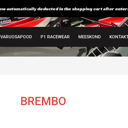
ow automatically deducted in the shopping cart after enter
VARUOSAPOOD
P1 RACEWEAR
MEESKOND
KONTAK
BREMBO