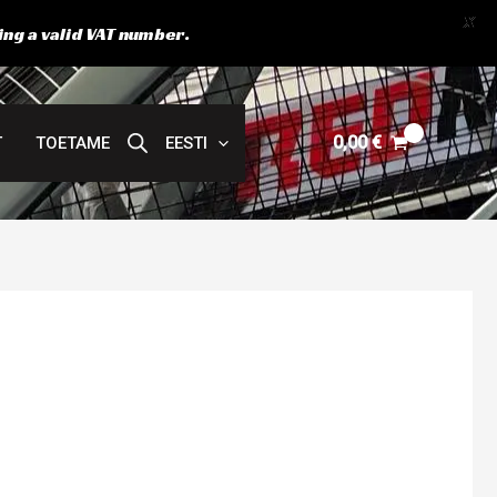
X
ing a valid VAT number.
0,00
€
T
TOETAME
EESTI