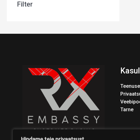
Filter
Kasul
Teenuse
Privaats
Veebipo
Tarne
Hindame teie privaatsust