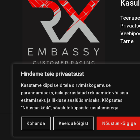
Kasul
Teenuse
Privaats
Veebipo
Tarne
Hindame teie privaatsust
Kasutame küpsiseid teie sirvimiskogemuse
parandamiseks, isikupärastatud reklaamide või sisu
esitamiseks ja liikluse analüüsimiseks. Klõpsates
"Nõustun kõik", nõustute küpsiste kasutamisega.
Kohanda
Keeldu kõigist
Nõustun kõigiga
Copyright © 2026 Coolest Crosskart Shop