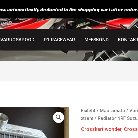
ow automatically deducted in the shopping cart after enter
VARUOSAPOOD
P1 RACEWEAR
MEESKOND
KONTAK
Radiator
Esileht
/
Määramata
/
Var
NRF
xtrem
/ Radiator NRF Suzu
Suzuki
Crosskart wonder
,
Cross
600/750.