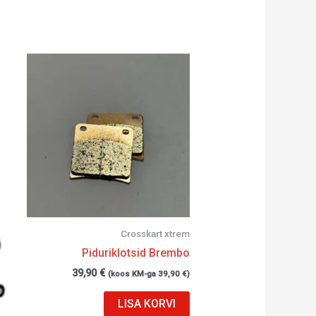
Crosskart xtrem
Piduriklotsid Brembo
39,90
€
(koos KM-ga
39,90
€
)
LISA KORVI