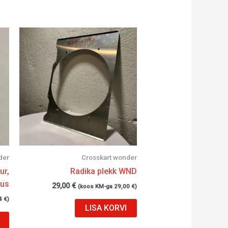
der
Crosskart wonder
ur,
Radika plekk WND
tus
29,00
€
(koos KM-ga
29,00
€
)
4
€
)
LISA KORVI