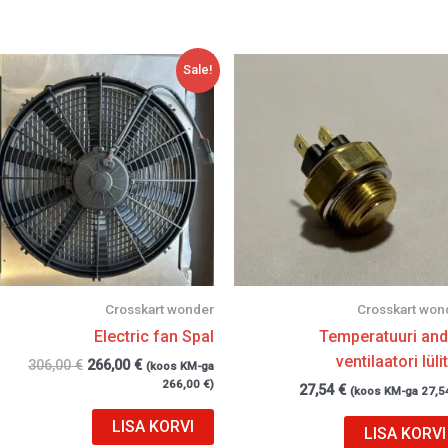
Algne
Current
Sale!
hind
price
oli:
is:
306,00 €.
266,00 €.
Crosskart wonder
Crosskart won
Electric fan Spal
Temperatuuri and
ventilaatori lüli
306,00
€
266,00
€
(koos KM-ga
266,00
€
)
27,54
€
(koos KM-ga
27,5
LISA KORVI
LISA KORVI