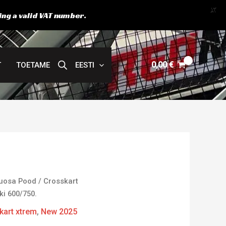
X
ing a valid VAT number.
0,00
€
T
TOETAME
EESTI
uosa Pood
/
Crosskart
ki 600/750.
kart xtrem
,
New 2025