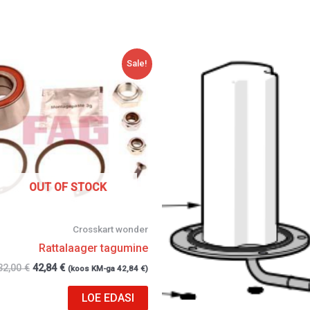
Algne
Current
Sale!
hind
price
oli:
is:
132,00 €.
42,84 €.
OUT OF STOCK
Crosskart wonder
Rattalaager tagumine
32,00
€
42,84
€
(koos KM-ga
42,84
€
)
LOE EDASI