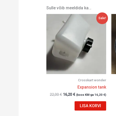
Sulle võib meeldida ka…
Algne
Current
Sale!
hind
price
oli:
is:
22,00 €.
16,20 €.
Crosskart wonder
Expansion tank
22,00
€
16,20
€
(koos KM-ga
16,20
€
)
LISA KORVI