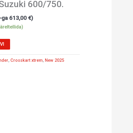
 Suzuki 600/750.
M-ga
613,00
€
)
äreltellida)
VI
nder
,
Crosskart xtrem
,
New 2025