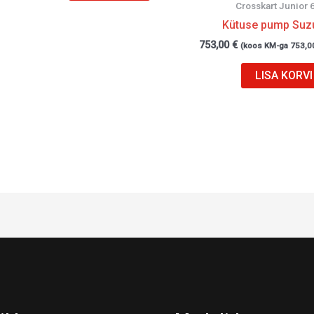
Crosskart Junior 
Kütuse pump Suz
753,00
€
(koos KM-ga
753,0
LISA KORVI