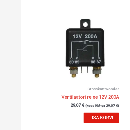
Crosskart wonder
Ventilaatori relee 12V 200A
29,07
€
(koos KM-ga
29,07
€
)
LISA KORVI