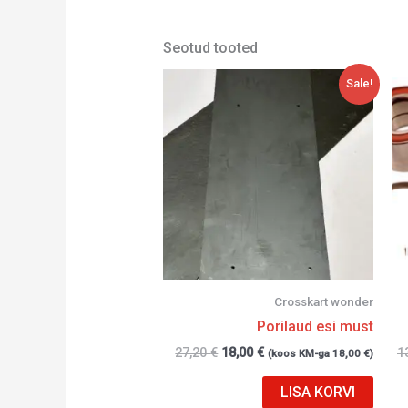
Seotud tooted
Algne
Current
Sale!
hind
price
oli:
is:
27,20 €.
18,00 €.
Crosskart wonder
Porilaud esi must
27,20
€
18,00
€
1
(koos KM-ga
18,00
€
)
LISA KORVI