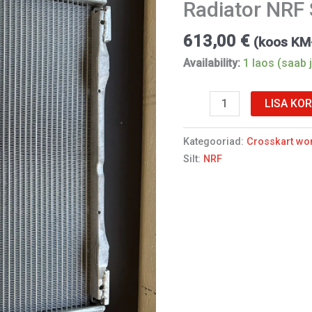
Radiator NRF
kogus
613,00
€
(koos K
Availability:
1 laos (saab j
LISA KOR
Kategooriad:
Crosskart wo
Silt:
NRF