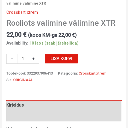
valimine välimine XTR
Crosskart xtrem
Rooliots valimine välimine XTR
22,00
€
(koos KM-ga
22,00
€
)
Availability:
10 laos (saab järeltellida)
-
+
LISA KORVI
Tootekood:
3322937906413
Kategooria:
Crosskart xtrem
Silt:
ORIGINAAL
Kirjeldus
Lisainfo