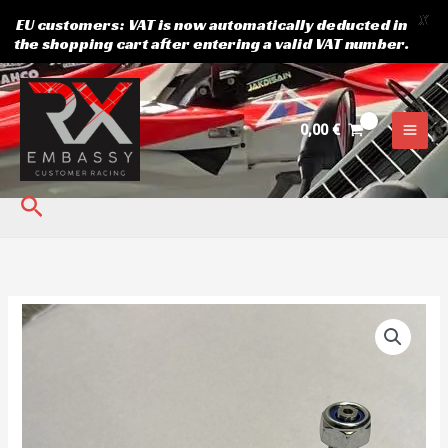
X
EU customers: VAT is now automatically deducted in
the shopping cart after entering a valid VAT number.
Skip
to
content
0,00
€
Search
Rooliots
valimine
välimine
XTR
kogus