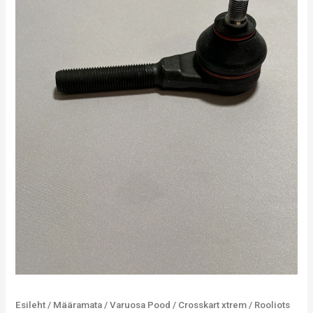
Esileht
/
Määramata
/
Varuosa Pood
/
Crosskart xtrem
/ Rooliots