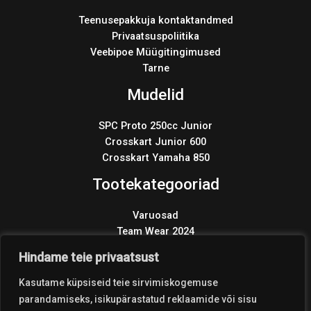
Teenusepakkuja kontaktandmed
Privaatsuspoliitika
Veebipoe Müügitingimused
Tarne
Mudelid
SPC Proto 250cc Junior
Crosskart Junior 600
Crosskart Yamaha 850
Tootekategooriad
Varuosad
Team Wear 2024
Wonder KIT 2024
Hindame teie privaatsust
Products
search
Kasutame küpsiseid teie sirvimiskogemuse
parandamiseks, isikupärastatud reklaamide või sisu