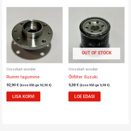
OUT OF STOCK
Crosskart wonder
Crosskart wonder
Rumm tagumine
Õlifilter Suzuki
92,90
€
9,38
€
(koos KM-ga
92,90
€
)
(koos KM-ga
9,38
€
)
LISA KORVI
LOE EDASI