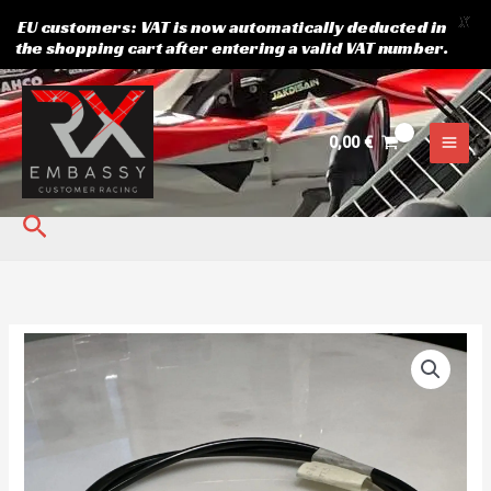
X
EU customers: VAT is now automatically deducted in
the shopping cart after entering a valid VAT number.
Skip
to
content
0,00
€
Search
Pidurivoolik
käsipidurist
ette
poole.
Pikkus
150cm