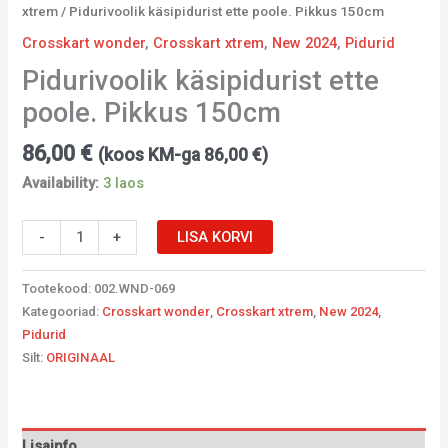
xtrem
/ Pidurivoolik käsipidurist ette poole. Pikkus 150cm
Crosskart wonder
,
Crosskart xtrem
,
New 2024
,
Pidurid
Pidurivoolik käsipidurist ette
poole. Pikkus 150cm
86,00
€
(koos KM-ga
86,00
€
)
Availability:
3 laos
-
+
LISA KORVI
Tootekood:
002.WND-069
Kategooriad:
Crosskart wonder
,
Crosskart xtrem
,
New 2024
,
Pidurid
Silt:
ORIGINAAL
Lisainfo