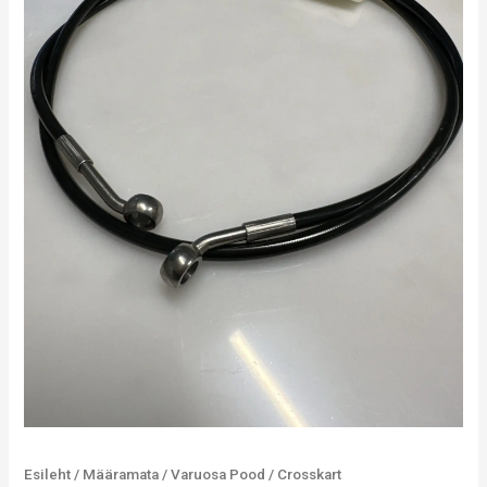
kogus
Esileht
/
Määramata
/
Varuosa Pood
/
Crosskart