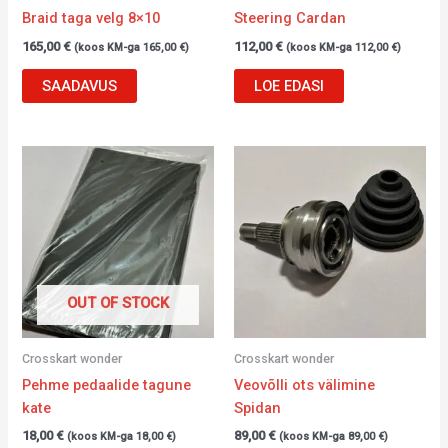
Braid taga velg 8×10
Steering Cardan
165,00
€
112,00
€
(koos KM-ga
165,00
€
)
(koos KM-ga
112,00
€
)
SAADAVUS
LOE EDASI
OUT OF STOCK
Crosskart wonder
Crosskart wonder
Pehme pedaalide tagune
Veovõlli ots välimine
kate
Spidan
18,00
€
89,00
€
(koos KM-ga
18,00
€
)
(koos KM-ga
89,00
€
)