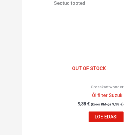
Seotud tooted
OUT OF STOCK
Crosskart wonder
Õlifilter Suzuki
9,38
€
(koos KM-ga
9,38
€
)
LOE EDASI