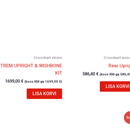
Crosskart xtrem
Crosskart won
XTREM UPRIGHT & WISHBONE
Rear Upri
KIT
586,40
€
(koos KM-ga
586,4
1699,00
€
(koos KM-ga
1699,00
€
)
LISA KORVI
LISA KORVI
Algne
Current
Sa
hind
price
oli:
is: