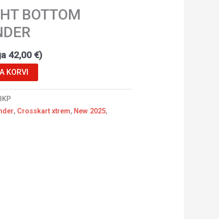
GHT BOTTOM
NDER
ga
42,00
€
)
SA KORVI
BKP
nder
,
Crosskart xtrem
,
New 2025
,