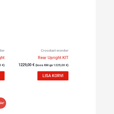
der
Crosskart wonder
ght
Rear Upright KIT
1229,00
€
0
€
)
(koos KM-ga
1229,00
€
)
LISA KORVI
le!