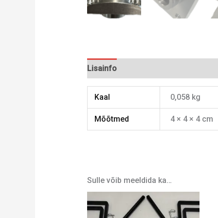
Lisainfo
Kaal
0,058 kg
Mõõtmed
4 × 4 × 4 cm
Sulle võib meeldida ka…