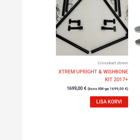
Crosskart xtrem
XTREM UPRIGHT & WISHBONE
KIT 2017+
1699,00
€
(koos KM-ga
1699,00
€
)
LISA KORVI