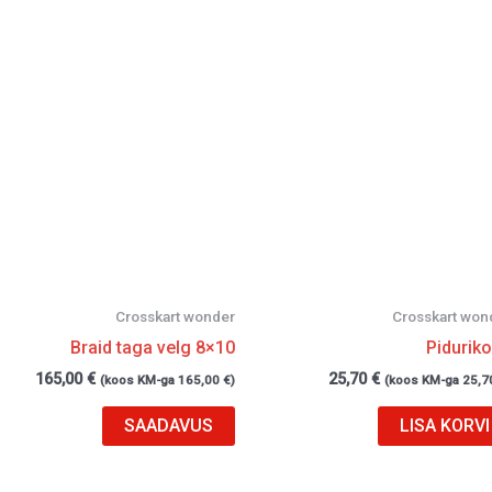
Crosskart wonder
Crosskart won
Braid taga velg 8×10
Pidurik
165,00
€
25,70
€
(koos KM-ga
165,00
€
)
(koos KM-ga
25,7
SAADAVUS
LISA KORVI