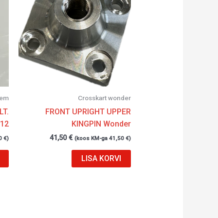
rem
Crosskart wonder
T.
FRONT UPRIGHT UPPER
12
KINGPIN Wonder
41,50
€
0
€
)
(koos KM-ga
41,50
€
)
LISA KORVI