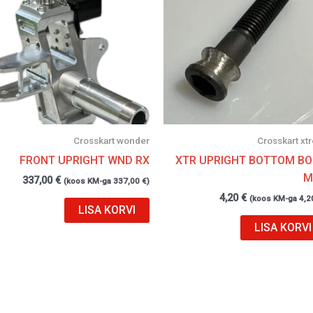
Crosskart wonder
Crosskart xt
FRONT UPRIGHT WND RX
XTR UPRIGHT BOTTOM BOL
M
337,00
€
(koos KM-ga
337,00
€
)
4,20
€
(koos KM-ga
4,2
LISA KORVI
LISA KORVI