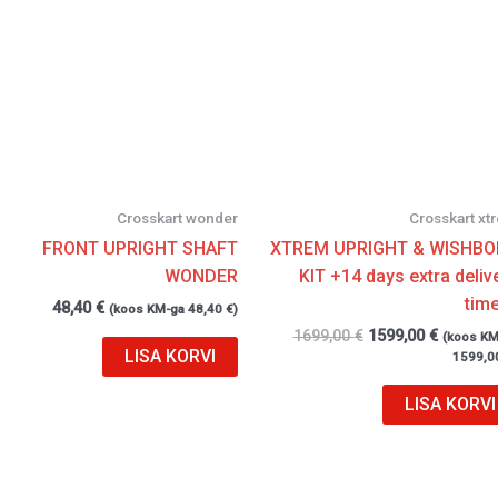
1699,00 €.
1599,00 
Crosskart wonder
Crosskart xt
FRONT UPRIGHT SHAFT
XTREM UPRIGHT & WISHBO
WONDER
KIT +14 days extra deliv
time 
48,40
€
(koos KM-ga
48,40
€
)
1699,00
€
1599,00
€
(koos KM
LISA KORVI
1599,0
LISA KORVI