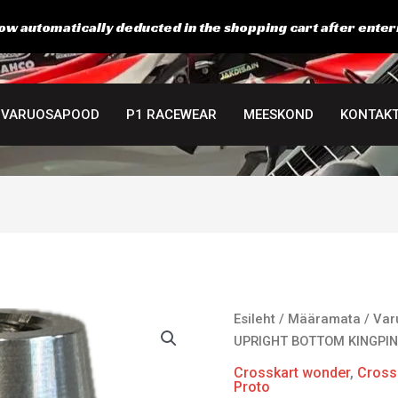
ow automatically deducted in the shopping cart after enter
VARUOSAPOOD
P1 RACEWEAR
MEESKOND
KONTAK
FRONT
Esileht
/
Määramata
/
Var
UPRIGHT
UPRIGHT BOTTOM KINGPI
BOTTOM
Crosskart wonder
,
Cross
KINGPIN
Proto