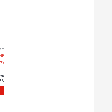
€.
rem
NE
ery
!!!
-ga
0
€
)