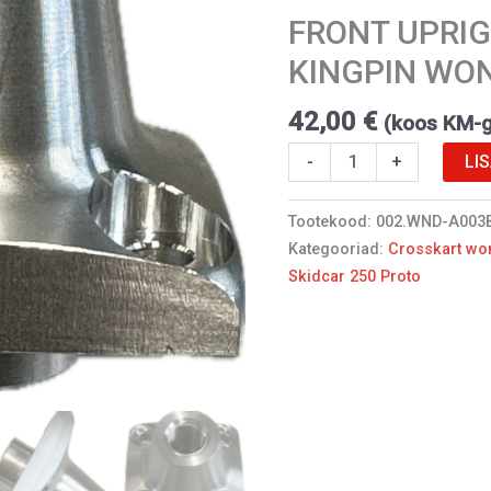
WONDER
FRONT UPRI
kogus
KINGPIN WO
42,00
€
(koos KM-
LI
-
+
Tootekood:
002.WND-A003
Kategooriad:
Crosskart wo
Skidcar 250 Proto