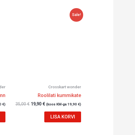
Algne
Current
Sale!
hind
price
oli:
is:
35,00 €.
19,90 €.
der
Crosskart wonder
onn
Roolilati kummikate
35,00
€
19,90
€
0
€
)
(koos KM-ga
19,90
€
)
LISA KORVI