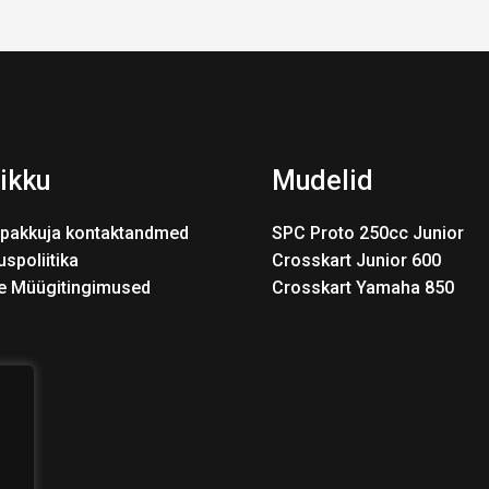
ikku
Mudelid
pakkuja kontaktandmed
SPC Proto 250cc Junior
uspoliitika
Crosskart Junior 600
e Müügitingimused
Crosskart Yamaha 850