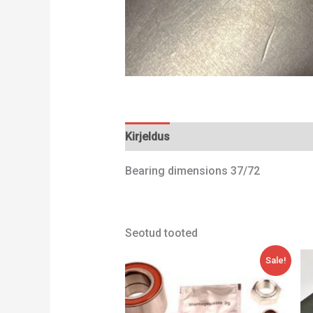
Kirjeldus
Lisainfo
Bearing dimensions 37/72
Seotud tooted
Algne
Current
Sale!
hind
price
oli:
is:
132,00 €.
42,84 €.