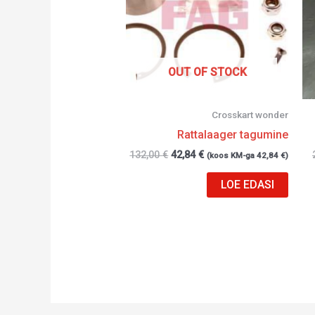
OUT OF STOCK
Crosskart wonder
Rattalaager tagumine
132,00
€
42,84
€
(koos KM-ga
42,84
€
)
LOE EDASI