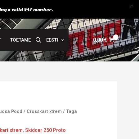
X
ing a valid VAT number.
0,00
€
T
TOETAME
EESTI
uosa Pood
/
Crosskart xtrem
/ Taga
kart xtrem
,
Skidcar 250 Proto