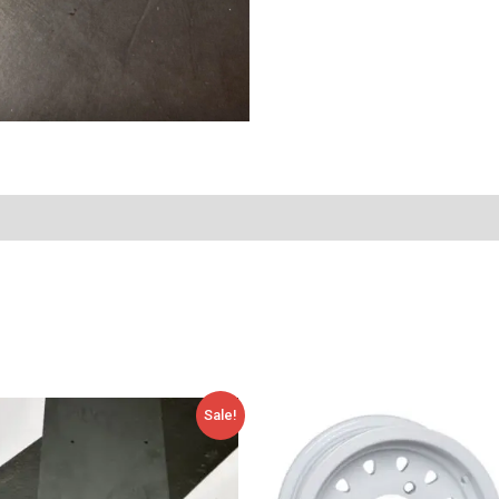
Algne
Current
Sale!
hind
price
oli:
is:
27,20 €.
18,00 €.