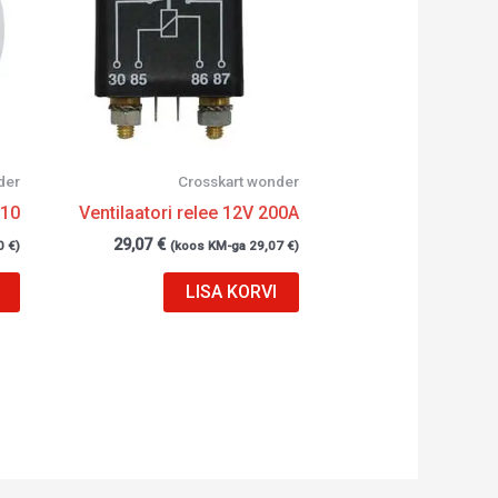
der
Crosskart wonder
×10
Ventilaatori relee 12V 200A
29,07
€
0
€
)
(koos KM-ga
29,07
€
)
LISA KORVI