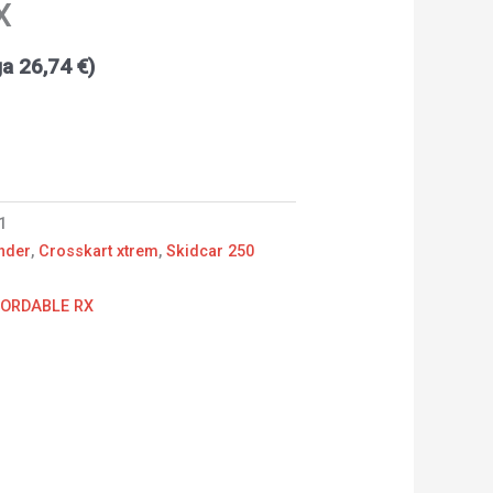
X
ga
26,74
€
)
1
nder
,
Crosskart xtrem
,
Skidcar 250
FORDABLE RX