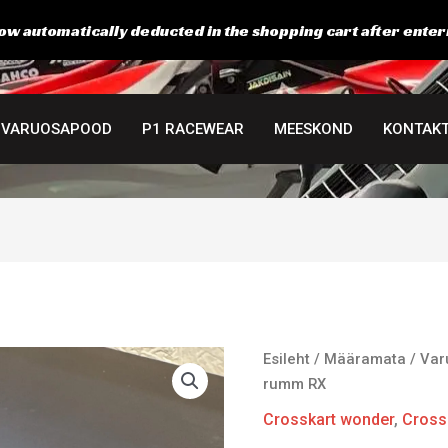
ow automatically deducted in the shopping cart after enter
VARUOSAPOOD
P1 RACEWEAR
MEESKOND
KONTAK
Taga
Esileht
/
Määramata
/
Var
rumm
rumm RX
RX
Crosskart wonder
,
Cross
kogus