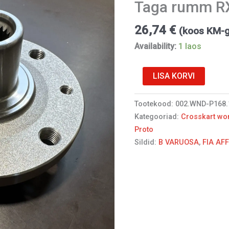
Taga rumm R
26,74
€
(koos KM-
Availability:
1 laos
LISA KORVI
Tootekood:
002.WND-P168.
Kategooriad:
Crosskart wo
Proto
Sildid:
B VARUOSA
,
FIA AF