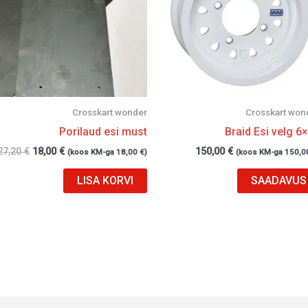
Crosskart wonder
Crosskart won
Porilaud esi must
Braid Esi velg 6
27,20
€
18,00
€
150,00
€
(koos KM-ga
18,00
€
)
(koos KM-ga
150,0
LISA KORVI
SAADAVUS