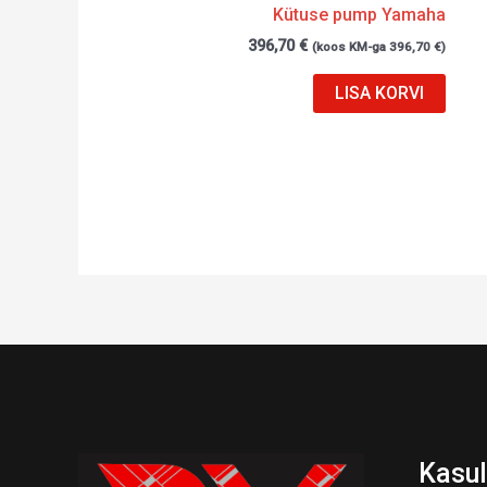
Kütuse pump Yamaha
396,70
€
(koos KM-ga
396,70
€
)
LISA KORVI
Kasul