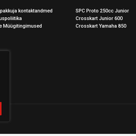
pakkuja kontaktandmed
SPC Proto 250cc Junior
uspoliitika
Crosskart Junior 600
e Müügitingimused
Crosskart Yamaha 850