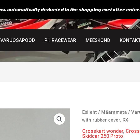
ow automatically deducted in the shopping cart after enter
VARUOSAPOOD
P1 RACEWEAR
MEESKOND
KONTAK
Starter
Esileht
/
Määramata
/
Var
switch
with rubber cover. RX
with
Crosskart wonder
,
Cross
rubber
Skidcar 250 Proto