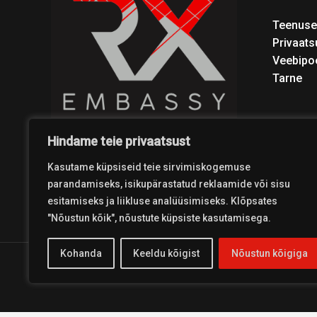
Teenuse
Privaats
Veebipo
Tarne
Hindame teie privaatsust
Kasutame küpsiseid teie sirvimiskogemuse
parandamiseks, isikupärastatud reklaamide või sisu
esitamiseks ja liikluse analüüsimiseks. Klõpsates
"Nõustun kõik", nõustute küpsiste kasutamisega.
Kohanda
Keeldu kõigist
Nõustun kõigiga
Copyright © 2026 Coolest Crosskart Shop