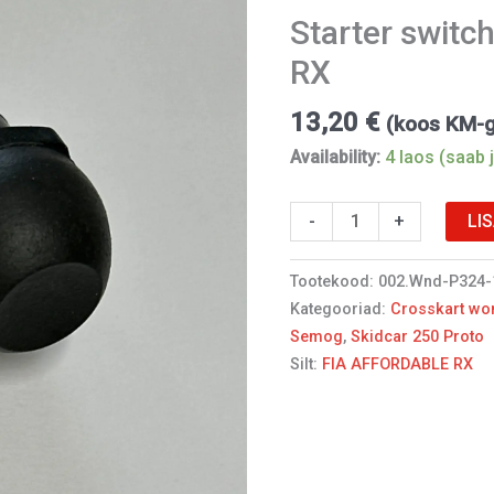
cover.
Starter switch
RX
RX
kogus
13,20
€
(koos KM-
Availability:
4 laos (saab j
LI
-
+
Tootekood:
002.Wnd-P324-
Kategooriad:
Crosskart wo
Semog
,
Skidcar 250 Proto
Silt:
FIA AFFORDABLE RX