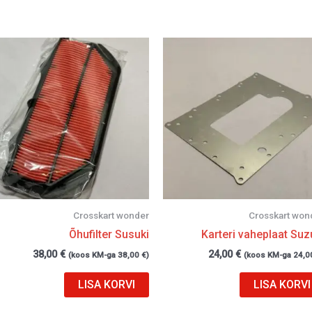
Crosskart wonder
Crosskart won
Õhufilter Susuki
Karteri vaheplaat Suz
38,00
€
24,00
€
(koos KM-ga
38,00
€
)
(koos KM-ga
24,0
LISA KORVI
LISA KORVI