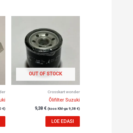
OUT OF STOCK
der
Crosskart wonder
uki
Õlifilter Suzuki
9,38
€
0
€
)
(koos KM-ga
9,38
€
)
LOE EDASI