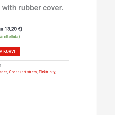
 with rubber cover.
ga
13,20
€
)
äreltellida)
SA KORVI
1
nder
,
Crosskart xtrem
,
Elektricity
,