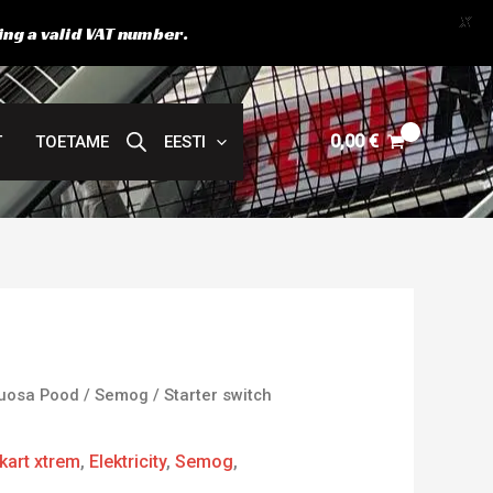
X
ing a valid VAT number.
0,00
€
T
TOETAME
EESTI
uosa Pood
/
Semog
/ Starter switch
kart xtrem
,
Elektricity
,
Semog
,