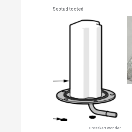
Seotud tooted
Crosskart wonder