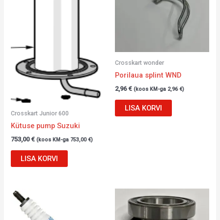
Crosskart wonder
Porilaua splint WND
2,96
€
(koos KM-ga
2,96
€
)
LISA KORVI
Crosskart Junior 600
Kütuse pump Suzuki
753,00
€
(koos KM-ga
753,00
€
)
LISA KORVI