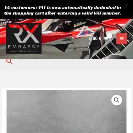
X
EU customers: VAT is now automatically deducted in
the shopping cart after entering a valid VAT number.
Skip
to
content
0,00
€
Search
Semog
Rear
Hub
4x100
kogus