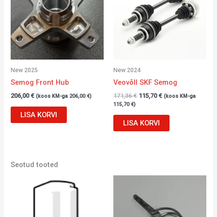
New 2025
New 2024
Semog Front Hub
Veovõll SKF Semog
206,00
€
171,36
€
115,70
€
(koos KM-ga
206,00
€
)
(koos KM-ga
115,70
€
)
LISA KORVI
LISA KORVI
Seotud tooted