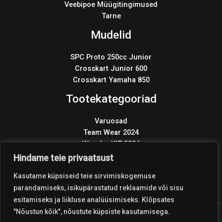
Veebipoe Müügitingimused
Tarne
Mudelid
SPC Proto 250cc Junior
Crosskart Junior 600
Crosskart Yamaha 850
Tootekategooriad
Varuosad
Team Wear 2024
Wonder KIT 2024
Products
Hindame teie privaatsust
search
Kasutame küpsiseid teie sirvimiskogemuse
parandamiseks, isikupärastatud reklaamide või sisu
esitamiseks ja liikluse analüüsimiseks. Klõpsates
"Nõustun kõik", nõustute küpsiste kasutamisega.
Copyright © 2026 Coolest Crosskart Shop