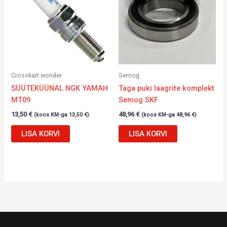
Crosskart wonder
Semog
SÜÜTEKÜÜNAL NGK YAMAH
Taga puki laagrite komplekt
MT09
Semog SKF
13,50
€
48,96
€
(koos KM-ga
13,50
€
)
(koos KM-ga
48,96
€
)
LISA KORVI
LISA KORVI