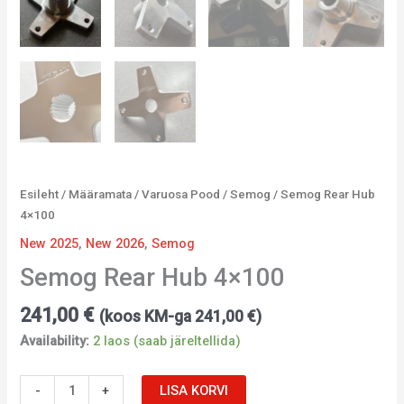
Esileht
/
Määramata
/
Varuosa Pood
/
Semog
/ Semog Rear Hub
4×100
New 2025
,
New 2026
,
Semog
Semog Rear Hub 4×100
241,00
€
(koos KM-ga
241,00
€
)
Availability:
2 laos (saab järeltellida)
-
+
LISA KORVI