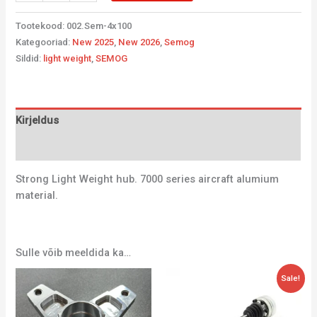
Tootekood:
002.Sem-4x100
Kategooriad:
New 2025
,
New 2026
,
Semog
Sildid:
light weight
,
SEMOG
Kirjeldus
Lisainfo
Strong Light Weight hub. 7000 series aircraft alumium
material.
Sulle võib meeldida ka…
Algne
Current
Sale!
hind
price
oli:
is:
171,36 €.
115,70 €.