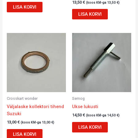
13,50
€
(koos KM-ga
13,50
€
)
LISA KORVI
LISA KORVI
Crosskart wonder
Semog
Väljalaske kollektori tihend
Ukse lukusti
Suzuki
14,50
€
(koos KM-ga
14,50
€
)
13,00
€
(koos KM-ga
13,00
€
)
LISA KORVI
LISA KORVI