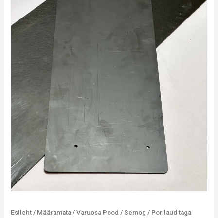
Esileht
/
Määramata
/
Varuosa Pood
/
Semog
/ Porilaud taga