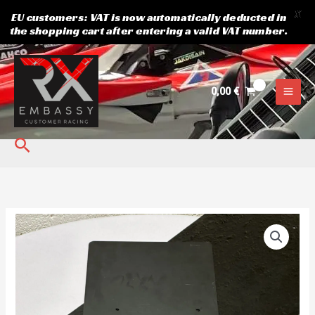
X
EU customers: VAT is now automatically deducted in
the shopping cart after entering a valid VAT number.
Skip
to
content
0,00
€
Search
Porilaud
taga
kogus