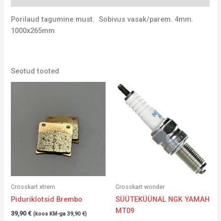
Porilaud tagumine must. Sobivus vasak/parem. 4mm.
1000x265mm
Seotud tooted
Crosskart xtrem
Crosskart wonder
Piduriklotsid Brembo
SÜÜTEKÜÜNAL NGK YAMAH
MT09
39,90
€
(koos KM-ga
39,90
€
)