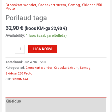
Crosskart wonder
,
Crosskart xtrem
,
Semog
,
Skidcar 250
Proto
Porilaud taga
32,90
€
(koos KM-ga
32,90
€
)
Availability:
1 laos (saab järeltellida)
LISA KORVI
Tootekood:
002.WND-P236
Kategooriad:
Crosskart wonder
,
Crosskart xtrem
,
Semog
,
Skidcar 250 Proto
Silt:
ORIGINAAL
Kirjeldus
Lisainfo