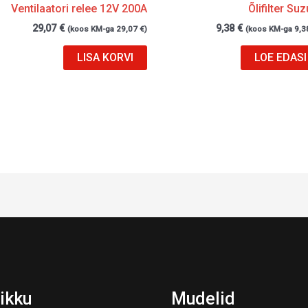
Ventilaatori relee 12V 200A
Õlifilter Suz
29,07
€
9,38
€
(koos KM-ga
29,07
€
)
(koos KM-ga
9,3
LISA KORVI
LOE EDASI
ikku
Mudelid