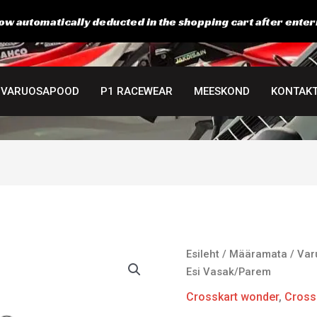
ow automatically deducted in the shopping cart after enter
VARUOSAPOOD
P1 RACEWEAR
MEESKOND
KONTAK
Esileht
/
Määramata
/
Var
Esi Vasak/Parem
Crosskart wonder
,
Cross