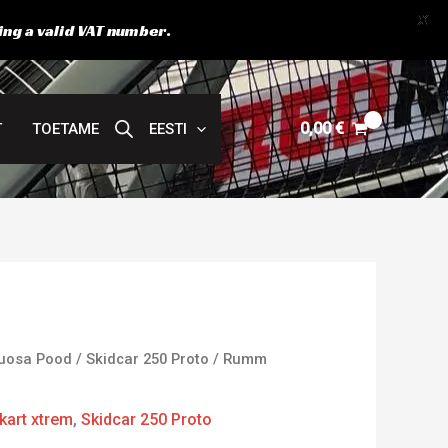
X
ing a valid VAT number.
0,00
€
T
TOETAME
EESTI
uosa Pood
/
Skidcar 250 Proto
/ Rumm
kart xtrem
,
Skidcar 250 Proto