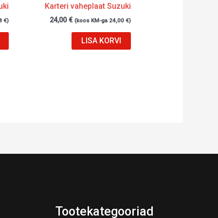
uki
Karteri vaheplaat Suzuki
24,00
€
8
€
)
(koos KM-ga
24,00
€
)
LISA KORVI
Tootekategooriad