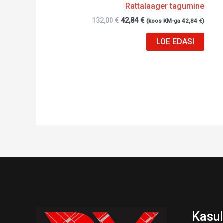
Rattalaager tagumine
132,00
€
42,84
€
(koos KM-ga
42,84
€
)
LOE EDASI
Kasul