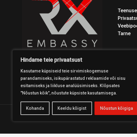
Teenuse
Privaats
Veebipo
Tarne
Hindame teie privaatsust
Kasutame küpsiseid teie sirvimiskogemuse
parandamiseks, isikupärastatud reklaamide või sisu
esitamiseks ja liikluse analüüsimiseks. Klõpsates
"Nõustun kõik", nõustute küpsiste kasutamisega.
Kohanda
Keeldu kõigist
Nõustun kõigiga
Copyright © 2026 Coolest Crosskart Shop