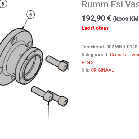
Rumm Esi Va
192,90
€
(koos K
Laost otsas
Tootekood:
002.WND-P148
Kategooriad:
Crosskart wo
Proto
Silt:
ORIGINAAL