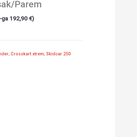
sak/Parem
M-ga
192,90
€
)
nder
,
Crosskart xtrem
,
Skidcar 250