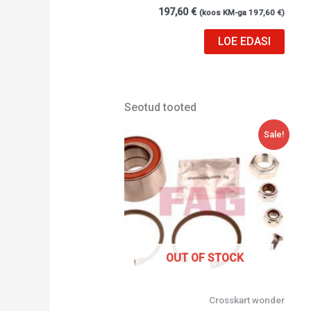
197,60
€
(koos KM-ga
197,60
€
)
LOE EDASI
Seotud tooted
Algne
Current
Sale!
hind
price
oli:
is:
132,00 €.
42,84 €.
OUT OF STOCK
Crosskart wonder