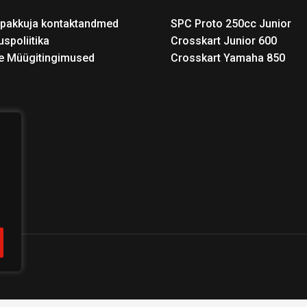
pakkuja kontaktandmed
SPC Proto 250cc Junior
uspoliitika
Crosskart Junior 600
e Müügitingimused
Crosskart Yamaha 850