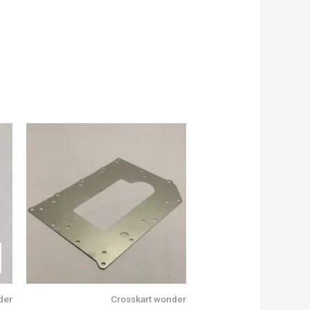
der
Crosskart wonder