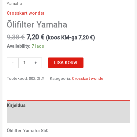
Yamaha
Crosskart wonder
Õlifilter Yamaha
9,38
€
7,20
€
(koos KM-ga
7,20
€
)
Availability:
7 laos
-
+
LISA KORVI
Tootekood:
002.OILY
Kategooria:
Crosskart wonder
Kirjeldus
Lisainfo
Õlifilter Yamaha 850