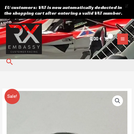
X
EU customers: VAT is now automatically deducted in
the shopping cart after entering a valid VAT number.
Skip
to
content
0,00
€
Search
Algne
Current
Õlifilter
Sale!
hind
price
Yamaha
oli:
is:
kogus
9,38 €.
7,20 €.