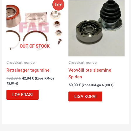
Algne
Current
Sale!
hind
price
oli:
is:
132,00 €.
42,84 €.
OUT OF STOCK
Crosskart wonder
Crosskart wonder
Rattalaager tagumine
Veovõlli ots sisemine
Spidan
132,00
€
42,84
€
(koos KM-ga
42,84
€
)
69,00
€
(koos KM-ga
69,00
€
)
LOE EDASI
LISA KORVI