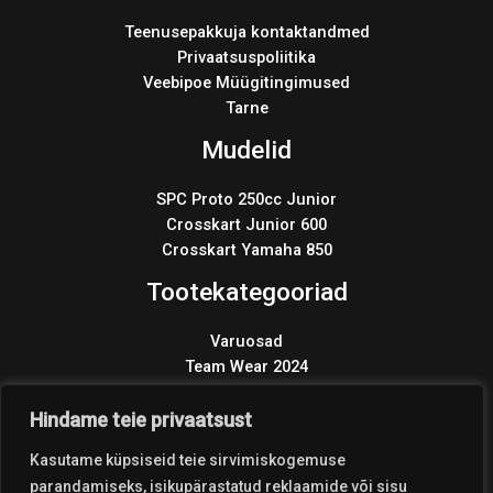
Teenusepakkuja kontaktandmed
Privaatsuspoliitika
Veebipoe Müügitingimused
Tarne
Mudelid
SPC Proto 250cc Junior
Crosskart Junior 600
Crosskart Yamaha 850
Tootekategooriad
Varuosad
Team Wear 2024
Wonder KIT 2024
Products
Hindame teie privaatsust
search
Kasutame küpsiseid teie sirvimiskogemuse
parandamiseks, isikupärastatud reklaamide või sisu