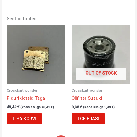
Seotud tooted
OUT OF STOCK
Crosskart wonder
Crosskart wonder
Piduriklotsid Taga
Õlifilter Suzuki
45,42
€
9,38
€
(koos KM-ga
45,42
€
)
(koos KM-ga
9,38
€
)
LISA KORVI
LOE EDASI