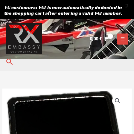
X
EU customers: VAT is now automatically deducted in
the shopping cart after entering a valid VAT number.
Skip
to
content
0,00
€
Search
FROND
UPRIGHT
UPPER
FENDER
BRACKET
Wonder