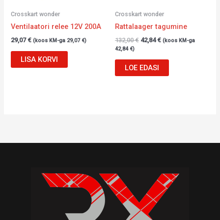
Crosskart wonder
Crosskart wonder
Ventilaatori relee 12V 200A
Rattalaager tagumine
29,07
€
132,00
€
42,84
€
(koos KM-ga
29,07
€
)
(koos KM-ga
42,84
€
)
LISA KORVI
LOE EDASI