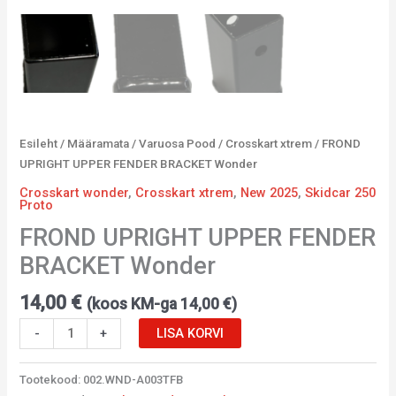
Esileht
/
Määramata
/
Varuosa Pood
/
Crosskart xtrem
/ FROND
UPRIGHT UPPER FENDER BRACKET Wonder
Crosskart wonder
,
Crosskart xtrem
,
New 2025
,
Skidcar 250
Proto
FROND UPRIGHT UPPER FENDER
BRACKET Wonder
14,00
€
(koos KM-ga
14,00
€
)
-
+
LISA KORVI
Tootekood:
002.WND-A003TFB