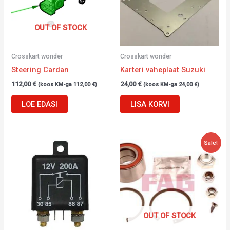
OUT OF STOCK
Crosskart wonder
Crosskart wonder
Steering Cardan
Karteri vaheplaat Suzuki
112,00
€
24,00
€
(koos KM-ga
112,00
€
)
(koos KM-ga
24,00
€
)
LOE EDASI
LISA KORVI
Algne
Current
Sale!
hind
price
oli:
is:
132,00 €.
42,84 €.
OUT OF STOCK