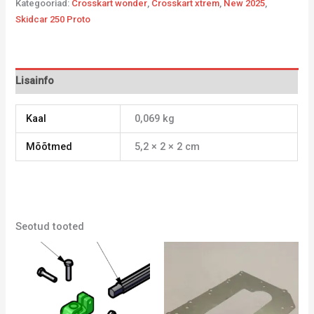
Kategooriad:
Crosskart wonder
,
Crosskart xtrem
,
New 2025
,
Skidcar 250 Proto
Lisainfo
Kaal
0,069 kg
Mõõtmed
5,2 × 2 × 2 cm
Seotud tooted