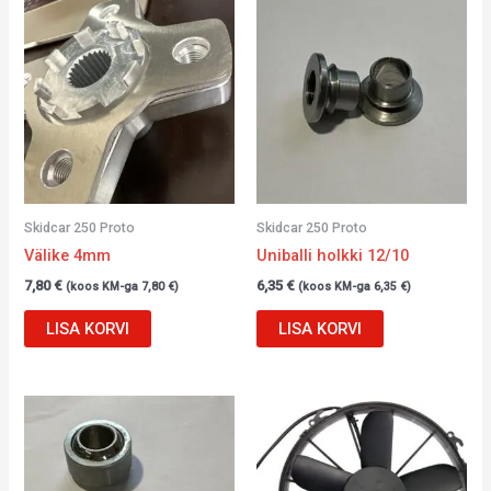
Skidcar 250 Proto
Skidcar 250 Proto
Välike 4mm
Uniballi holkki 12/10
7,80
€
6,35
€
(koos KM-ga
7,80
€
)
(koos KM-ga
6,35
€
)
LISA KORVI
LISA KORVI