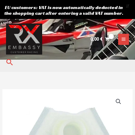
X
EU customers: VAT is now automatically deducted in
the shopping cart after entering a valid VAT number.
Skip
to
content
0,00
€
Search
Bensiinipumba
filter
Suzuki.
kogus