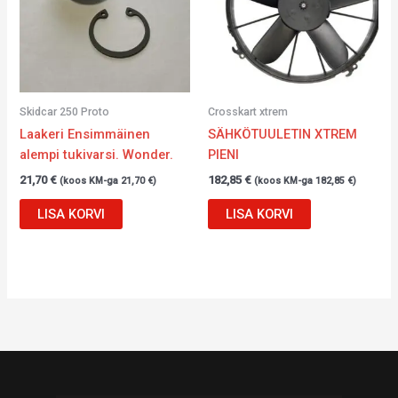
Skidcar 250 Proto
Crosskart xtrem
Laakeri Ensimmäinen
SÄHKÖTUULETIN ​​XTREM
alempi tukivarsi. Wonder.
PIENI
21,70
€
182,85
€
(koos KM-ga
21,70
€
)
(koos KM-ga
182,85
€
)
LISA KORVI
LISA KORVI