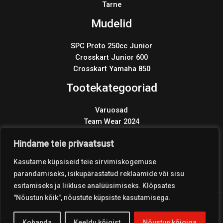
Tarne
Mudelid
SPC Proto 250cc Junior
Crosskart Junior 600
Crosskart Yamaha 850
Tootekategooriad
Varuosad
Team Wear 2024
Wonder KIT 2024
Products
Hindame teie privaatsust
search
Kasutame küpsiseid teie sirvimiskogemuse
parandamiseks, isikupärastatud reklaamide või sisu
esitamiseks ja liikluse analüüsimiseks. Klõpsates
"Nõustun kõik", nõustute küpsiste kasutamisega.
Copyright © 2026 Coolest Crosskart Shop
Kohanda
Keeldu kõigist
Nõustun kõigiga