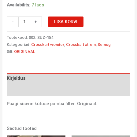
Availability:
7 laos
-
+
LISA KORVI
Tootekood:
002. SUZ-154
Kategooriad:
Crosskart wonder
,
Crosskart xtrem
,
Semog
Silt:
ORIGINAAL
Kirjeldus
Lisainfo
Paagi sisene kütuse pumba filter. Originaal.
Seotud tooted