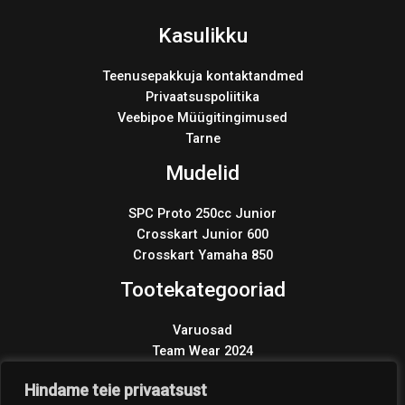
Kasulikku
Teenusepakkuja kontaktandmed
Privaatsuspoliitika
Veebipoe Müügitingimused
Tarne
Mudelid
SPC Proto 250cc Junior
Crosskart Junior 600
Crosskart Yamaha 850
Tootekategooriad
Varuosad
Team Wear 2024
Wonder KIT 2024
Products
Hindame teie privaatsust
search