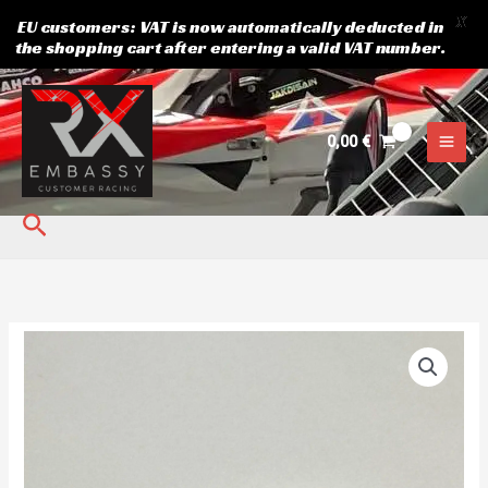
X
EU customers: VAT is now automatically deducted in
the shopping cart after entering a valid VAT number.
Skip
to
content
0,00
€
Search
Tagumine
piduri
suport
Wilwood
kogus