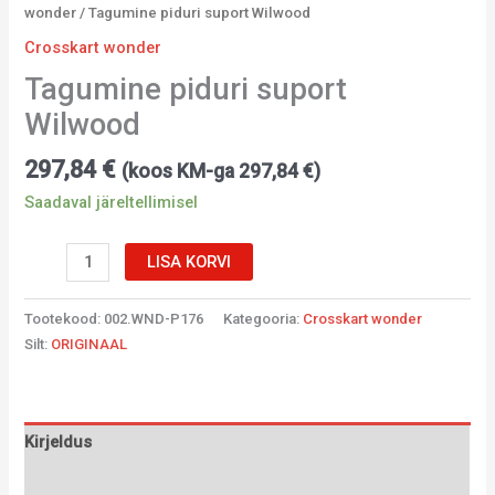
wonder
/ Tagumine piduri suport Wilwood
Crosskart wonder
Tagumine piduri suport
Wilwood
297,84
€
(koos KM-ga
297,84
€
)
Saadaval järeltellimisel
LISA KORVI
Tootekood:
002.WND-P176
Kategooria:
Crosskart wonder
Silt:
ORIGINAAL
Kirjeldus
Lisainfo