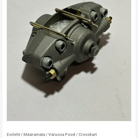
Esileht
/
Määramata
/
Varuosa Pood
/
Crosskart