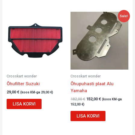
Algne
Current
Sale!
hind
price
oli:
is:
182,00 €.
152,00 €.
Crosskart wonder
Crosskart wonder
Õhufilter Suzuki
Õhupuhasti plaat Alu
Yamaha
29,00
€
(koos KM-ga
29,00
€
)
182,00
€
152,00
€
(koos KM-ga
LISA KORVI
152,00
€
)
LISA KORVI