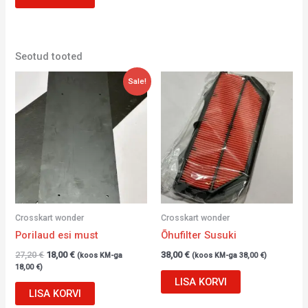
Seotud tooted
Algne
Current
Sale!
hind
price
oli:
is:
27,20 €.
18,00 €.
Crosskart wonder
Crosskart wonder
Porilaud esi must
Õhufilter Susuki
27,20
€
18,00
€
38,00
€
(koos KM-ga
(koos KM-ga
38,00
€
)
18,00
€
)
LISA KORVI
LISA KORVI