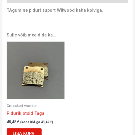
TAgumine piduri suport Wilwood kahe kolviga.
Sulle võib meeldida ka…
Crosskart wonder
Piduriklotsid Taga
45,42
€
(koos KM-ga
45,42
€
)
LISA KORVI