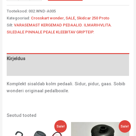
Tootekood:
002.WND-A005
Kategooriad:
Crosskart wonder
,
SALE
,
Skidcar 250 Proto
Silt:
VARASEMAST KERGEMAD PEDAALID. ILMARIHVLITA.
SILEDALE PINNALE PEALE KLEEBITAV GRIPTEIP.
Kirjeldus
Lisainfo
Komplekt sisaldab kolm pedaali. Sidur, pidur, gaas. Sobib
wonderi originaal pedalboxile.
Seotud tooted
Algne
Current
Algne
Current
Sale!
Sale!
hind
price
hind
price
oli:
is:
oli:
is: