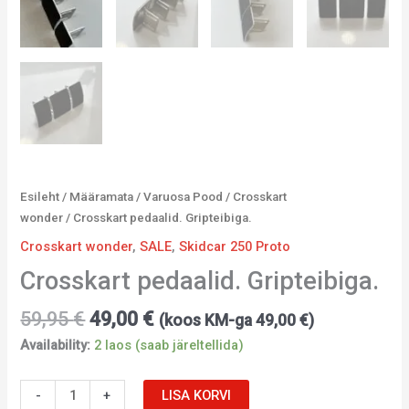
Esileht
/
Määramata
/
Varuosa Pood
/
Crosskart
wonder
/ Crosskart pedaalid. Gripteibiga.
Crosskart wonder
,
SALE
,
Skidcar 250 Proto
Crosskart pedaalid. Gripteibiga.
59,95
€
49,00
€
(koos KM-ga
49,00
€
)
Availability:
2 laos (saab järeltellida)
-
+
LISA KORVI