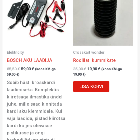
85,50 €.
59,00 €.
35,00 €.
19,90 €.
Elektricity
Crosskart wonder
BOSCH AKU LAADIJA
Roolilati kummikate
85,50
€
59,00
€
35,00
€
19,90
€
(koos KM-ga
(koos KM-ga
59,00
€
)
19,90
€
)
Sobib hästi krosskardi
LISA KORVI
laadimiseks. Komplektis
kiirotsaga ilmastikukindel
juhe, mille saad kinnitada
kardi aku klemmidele. Kui
vaja laadida, pistad kiirotsa
kardi küljes olevasse
pistikusse ja ongi
krokodillid unustatud!