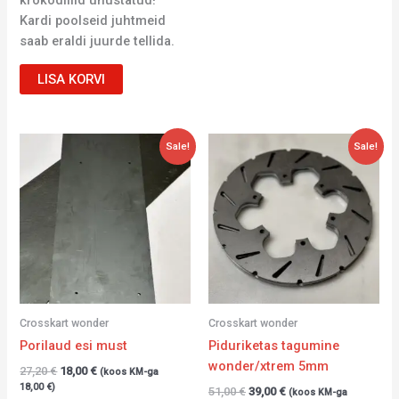
Kardi poolseid juhtmeid
saab eraldi juurde tellida.
LISA KORVI
Algne
Current
Algne
Current
Sale!
Sale!
hind
price
hind
price
oli:
is:
oli:
is:
27,20 €.
18,00 €.
51,00 €.
39,00 €.
Crosskart wonder
Crosskart wonder
Porilaud esi must
Piduriketas tagumine
wonder/xtrem 5mm
27,20
€
18,00
€
(koos KM-ga
18,00
€
)
51,00
€
39,00
€
(koos KM-ga