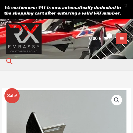
X
EU customers: VAT is now automatically deducted in
the shopping cart after entering a valid VAT number.
Skip
to
content
0,00
€
Search
Algne
Current
Crosskart
Sale!
hind
price
pedaalid.
oli:
is:
Gripteibiga.
59,95 €.
49,00 €.
kogus