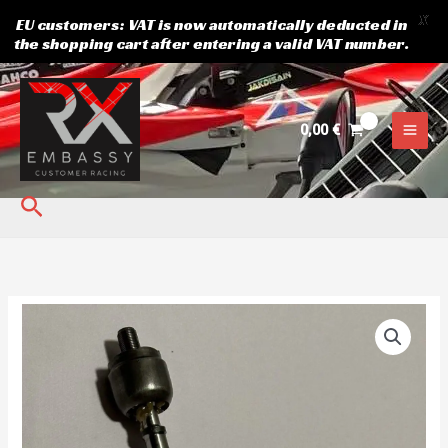
X
EU customers: VAT is now automatically deducted in
the shopping cart after entering a valid VAT number.
Skip
to
content
0,00
€
Search
Roolivarras
XTR
kogus