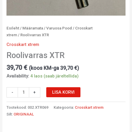
Esileht
/
Määramata
/
Varuosa Pood
/
Crosskart
xtrem
/ Roolivarras XTR
Crosskart xtrem
Roolivarras XTR
39,70
€
(koos KM-ga
39,70
€
)
Availability:
4 laos (saab järeltellida)
-
+
LISA KORVI
Tootekood:
002.XTR069
Kategooria:
Crosskart xtrem
Silt:
ORIGINAAL