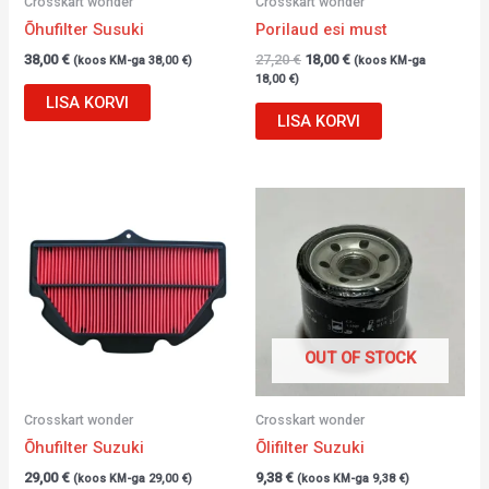
Crosskart wonder
Crosskart wonder
Õhufilter Susuki
Porilaud esi must
38,00
€
27,20
€
18,00
€
(koos KM-ga
38,00
€
)
(koos KM-ga
18,00
€
)
LISA KORVI
LISA KORVI
OUT OF STOCK
Crosskart wonder
Crosskart wonder
Õhufilter Suzuki
Õlifilter Suzuki
29,00
€
9,38
€
(koos KM-ga
29,00
€
)
(koos KM-ga
9,38
€
)