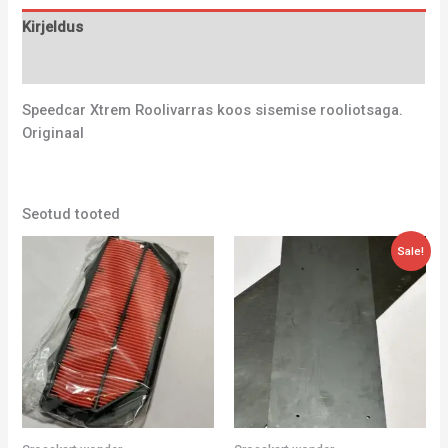
Kirjeldus
Lisainfo
Speedcar Xtrem Roolivarras koos sisemise rooliotsaga.
Originaal
Seotud tooted
Algne
Current
Sale!
hind
price
oli:
is:
27,20 €.
18,00 €.