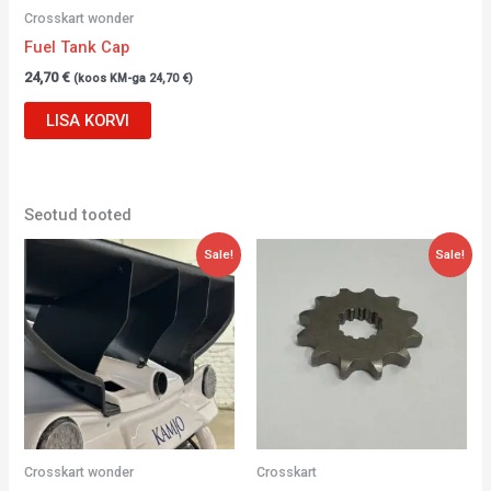
Crosskart wonder
Fuel Tank Cap
24,70
€
(koos KM-ga
24,70
€
)
LISA KORVI
Seotud tooted
Algne
Current
Algne
Current
Sale!
Sale!
hind
price
hind
price
oli:
is:
oli:
is:
36,70 €.
29,00 €.
38,12 €.
28,12 €.
Crosskart wonder
Crosskart