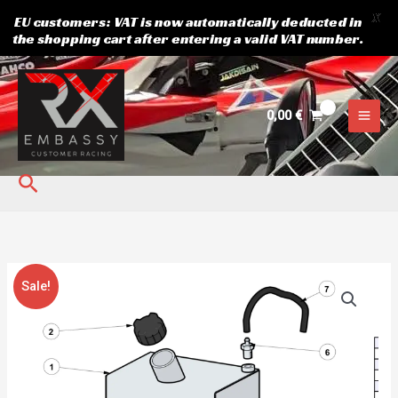
X
EU customers: VAT is now automatically deducted in
the shopping cart after entering a valid VAT number.
Skip
to
content
0,00
€
Search
Algne
Current
Fuel
Sale!
hind
price
Tank
oli:
is:
Slientblock
9,43 €.
7,04 €.
kogus