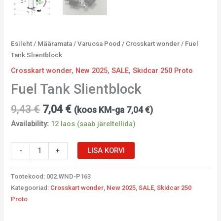
Esileht
/
Määramata
/
Varuosa Pood
/
Crosskart wonder
/ Fuel
Tank Slientblock
Crosskart wonder
,
New 2025
,
SALE
,
Skidcar 250 Proto
Fuel Tank Slientblock
9,43
€
7,04
€
(koos KM-ga
7,04
€
)
Availability:
12 laos (saab järeltellida)
-
+
LISA KORVI
Tootekood:
002.WND-P163
Kategooriad:
Crosskart wonder
,
New 2025
,
SALE
,
Skidcar 250
Proto