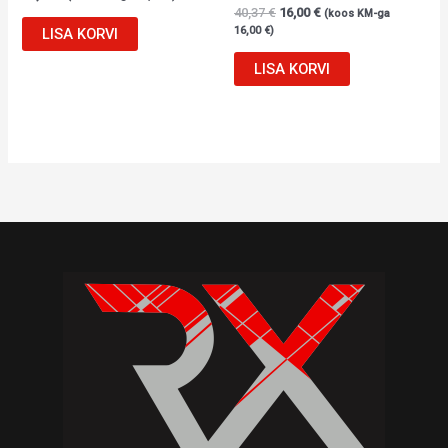
40,37
€
16,00
€
(koos KM-ga
16,00
€
)
LISA KORVI
LISA KORVI