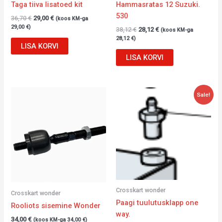
Taga tiiva lisatoed kit
Hammasratas 12 Suzuki.
530
36,70
€
29,00
€
(koos KM-ga
29,00
€
)
38,12
€
28,12
€
(koos KM-ga
28,12
€
)
LISA KORVI
LISA KORVI
Algne
Current
Sale!
hind
price
oli:
is:
40,37 €.
16,00 €.
Crosskart wonder
Crosskart wonder
Paagi tuulutusklapp one
Rooliots sisemine Wonder
way.
34,00
€
(koos KM-ga
34,00
€
)