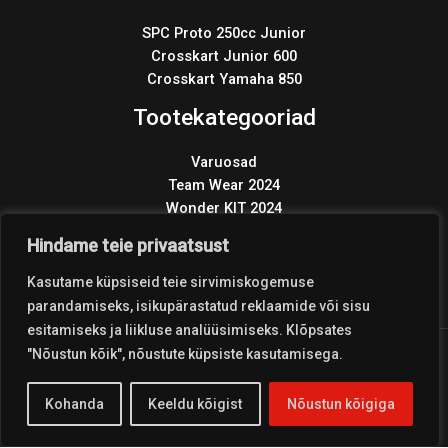
SPC Proto 250cc Junior
Crosskart Junior 600
Crosskart Yamaha 850
Tootekategooriad
Varuosad
Team Wear 2024
Wonder KIT 2024
Products
search
Hindame teie privaatsust
Kasutame küpsiseid teie sirvimiskogemuse
parandamiseks, isikupärastatud reklaamide või sisu
esitamiseks ja liikluse analüüsimiseks. Klõpsates
"Nõustun kõik", nõustute küpsiste kasutamisega.
Copyright © 2026 Coolest Crosskart Shop
Kohanda
Keeldu kõigist
Nõustun kõigiga