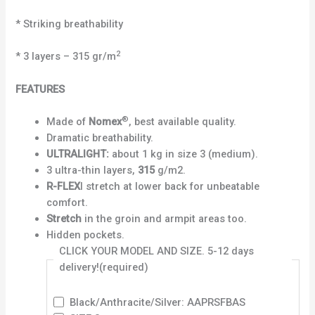
* Striking breathability
2
* 3 layers – 315 gr/m
FEATURES
®
Made of
Nomex
, best available quality.
Dramatic breathability.
ULTRALIGHT:
about 1 kg in size 3 (medium).
3 ultra-thin layers,
315
g/m2.
R-FLEX
I stretch at lower back for unbeatable
comfort.
Stretch
in the groin and armpit areas too.
Hidden pockets.
CLICK YOUR MODEL AND SIZE. 5-12 days
delivery!
(required)
Black/Anthracite/Silver: AAPRSFBAS