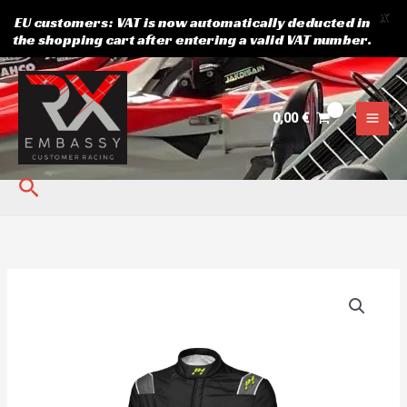
X
EU customers: VAT is now automatically deducted in
the shopping cart after entering a valid VAT number.
Skip
to
content
0,00
€
Search
PRO-
SF
kogus