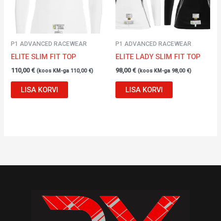
P1 ADVANCED RACEWEAR
P1 ADVANCED RACEWEAR
ELITE SLIM FIT TOP
ELITE LADY SLIM FIT TOP
110,00
€
98,00
€
(koos KM-ga
110,00
€
)
(koos KM-ga
98,00
€
)
LISA KORVI
LISA KORVI