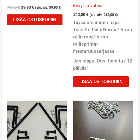
kevyt ja vahva.
79,00
€
39,90
€
(sis. alv:
39,90
€
)
212,00
€
(sis. alv:
212,00
€
)
LISÄÄ OSTOSKORIIN
Täysalumiininen napa.
Testattu Rally Nordic/ Viron
rallicross/ Viron
rallisprintin
mestaruussarjassa
Jos loppu. Uusi toimitus 12
päivää!
LISÄÄ OSTOSKORIIN