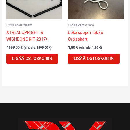
Crosskart xtrem
Crosskart xtrem
XTREM UPRIGHT &
Lokasuojan lukko
WISHBONE KIT 2017+
Crosskart
1699,00
€
1,80
€
(sis. alv:
1699,00
€
)
(sis. alv:
1,80
€
)
LISÄÄ OSTOSKORIIN
LISÄÄ OSTOSKORIIN