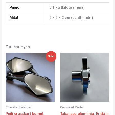
Paino
0,1 kg (kilogramma)
Mitat
2 × 2 × 2 cm (senttimetri)
Tutustu myös
Alkuperäinen
Nykyinen
Sale!
hinta
hinta
oli:
on:
79,00 €.
39,90 €.
Crosskart wonder
Crosskart Proto
Peili crosskart kompl.
Takanapa alumiinia. Erittäin