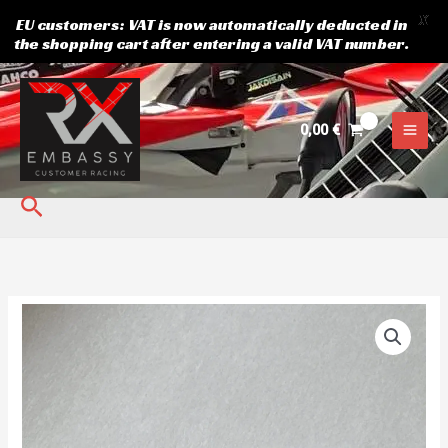
X
EU customers: VAT is now automatically deducted in
the shopping cart after entering a valid VAT number.
Siirry
sisältöön
0,00
€
Hae
Käynnistyskytkin
kumipäällysteellä.
määrä