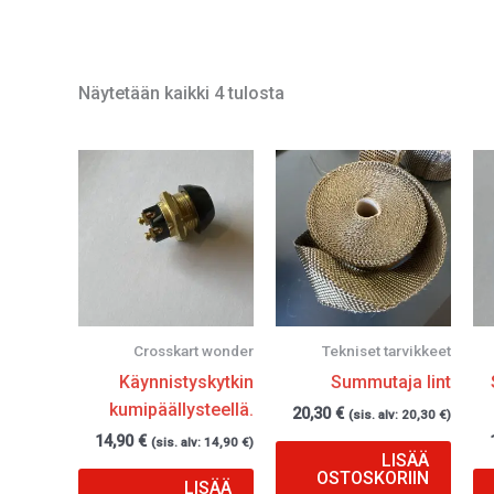
Näytetään kaikki 4 tulosta
Crosskart wonder
Tekniset tarvikkeet
Käynnistyskytkin
Summutaja lint
kumipäällysteellä.
20,30
€
(sis. alv:
20,30
€
)
14,90
€
(sis. alv:
14,90
€
)
LISÄÄ
OSTOSKORIIN
LISÄÄ