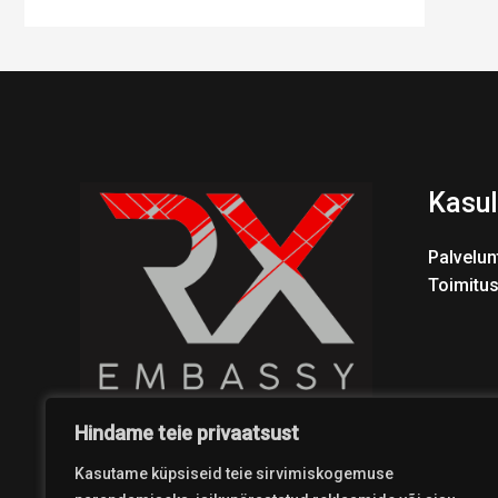
Kasul
Palvelun
Toimitu
Hindame teie privaatsust
Kasutame küpsiseid teie sirvimiskogemuse