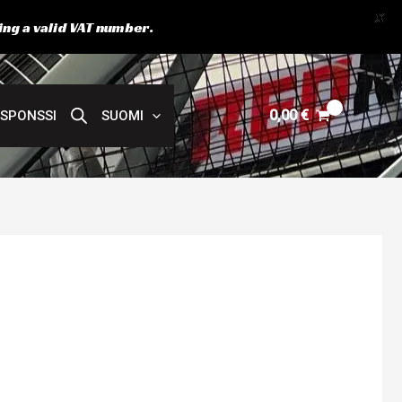
X
ing a valid VAT number.
0,00
€
SPONSSI
SUOMI