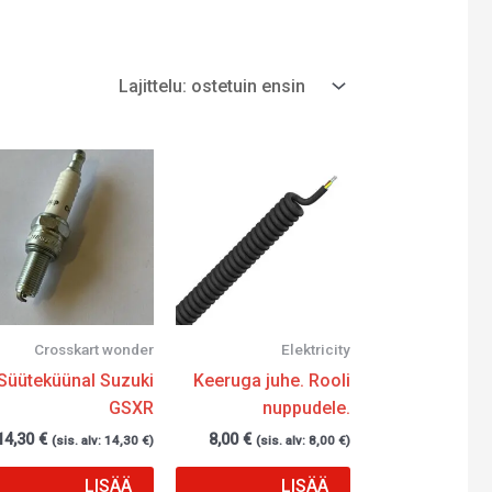
Crosskart wonder
Elektricity
Süüteküünal Suzuki
Keeruga juhe. Rooli
GSXR
nuppudele.
14,30
€
8,00
€
(sis. alv:
14,30
€
)
(sis. alv:
8,00
€
)
LISÄÄ
LISÄÄ