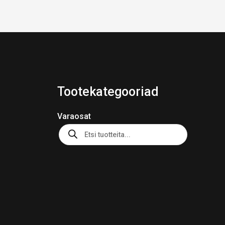
Tootekategooriad
Varaosat
Products
search