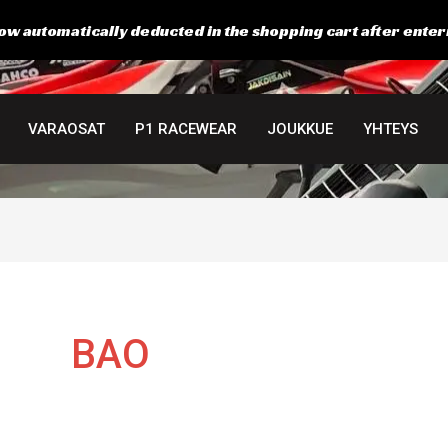
ow automatically deducted in the shopping cart after enter
Suosituimmat
ensin
VARAOSAT
P1 RACEWEAR
JOUKKUE
YHTEYS
BAO