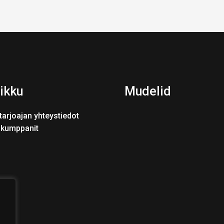
ikku
Mudelid
tarjoajan yhteystiedot
skumppanit