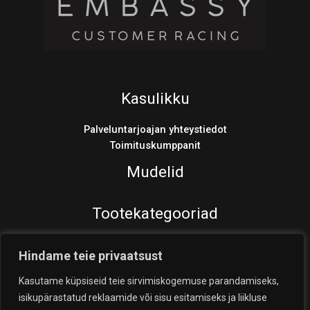
Kasulikku
Palveluntarjoajan yhteystiedot
Toimituskumppanit
Mudelid
Tootekategooriad
Varaosat
Hindame teie privaatsust
Products
search
Kasutame küpsiseid teie sirvimiskogemuse parandamiseks,
isikupärastatud reklaamide või sisu esitamiseks ja liikluse