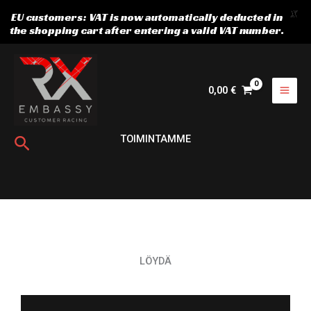
X
EU customers: VAT is now automatically deducted in
the shopping cart after entering a valid VAT number.
Siirry
sisältöön
0,00
€
Hae
TOIMINTAMME
LÖYDÄ