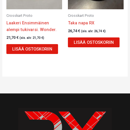
Crosskart Proto
Crosskart Proto
Laakeri Ensimmäinen
Taka napa RX
alempi tukivarsi. Wonder.
26,74
€
(sis. alv:
26,74
€
)
21,70
€
(sis. alv:
21,70
€
)
LISÄÄ OSTOSKORIIN
LISÄÄ OSTOSKORIIN