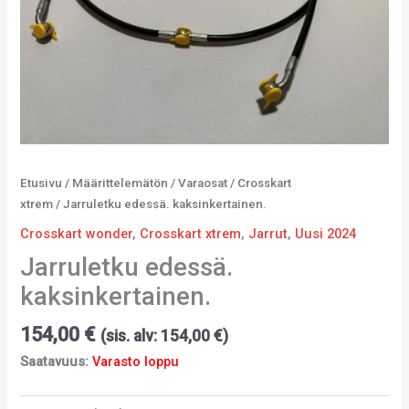
Etusivu
/
Määrittelemätön
/
Varaosat
/
Crosskart
xtrem
/ Jarruletku edessä. kaksinkertainen.
Crosskart wonder
,
Crosskart xtrem
,
Jarrut
,
Uusi 2024
Jarruletku edessä.
kaksinkertainen.
154,00
€
(sis. alv:
154,00
€
)
Saatavuus:
Varasto loppu