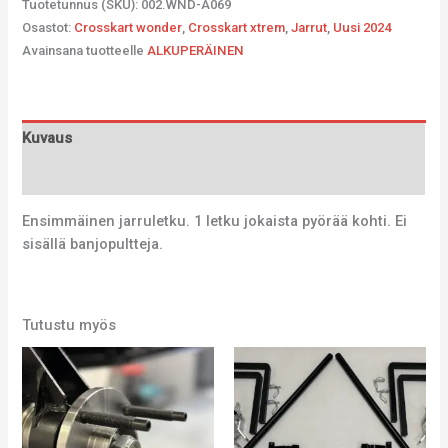
Tuotetunnus (SKU):
002.WND-A069
Osastot:
Crosskart wonder
,
Crosskart xtrem
,
Jarrut
,
Uusi 2024
Avainsana tuotteelle
ALKUPERÄINEN
Kuvaus
Lisätiedot
Ensimmäinen jarruletku. 1 letku jokaista pyörää kohti. Ei
sisällä banjopultteja.
Tutustu myös