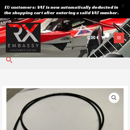
X
EU customers: VAT is now automatically deducted in
the shopping cart after entering a valid VAT number.
Siirry
sisältöön
0,00
€
Hae