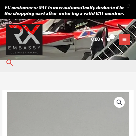
X
EU customers: VAT is now automatically deducted in
the shopping cart after entering a valid VAT number.
Siirry
sisältöön
0,00
€
Hae
Uniballi
holkki
12/10
määrä