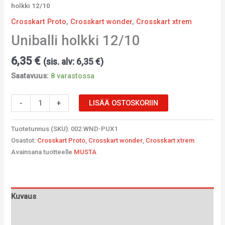
holkki 12/10
Crosskart Proto
,
Crosskart wonder
,
Crosskart xtrem
Uniballi holkki 12/10
6,35
€
(sis. alv:
6,35
€
)
Saatavuus:
8 varastossa
-
+
LISÄÄ OSTOSKORIIN
Tuotetunnus (SKU):
002.WND-PUX1
Osastot:
Crosskart Proto
,
Crosskart wonder
,
Crosskart xtrem
Avainsana tuotteelle
MUSTA
Kuvaus
Lisätiedot