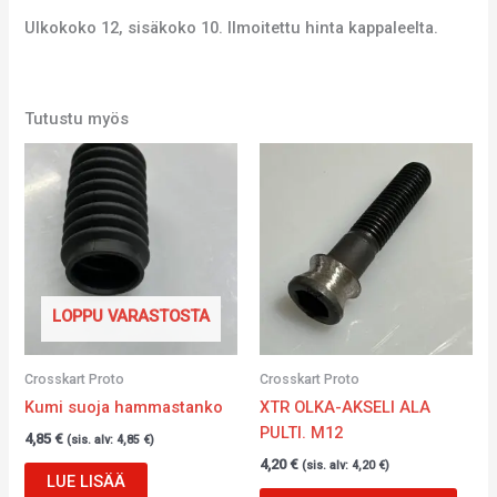
Ulkokoko 12, sisäkoko 10. Ilmoitettu hinta kappaleelta.
Tutustu myös
LOPPU VARASTOSTA
Crosskart Proto
Crosskart Proto
Kumi suoja hammastanko
XTR OLKA-AKSELI ALA
PULTI. M12
4,85
€
(sis. alv:
4,85
€
)
4,20
€
(sis. alv:
4,20
€
)
LUE LISÄÄ