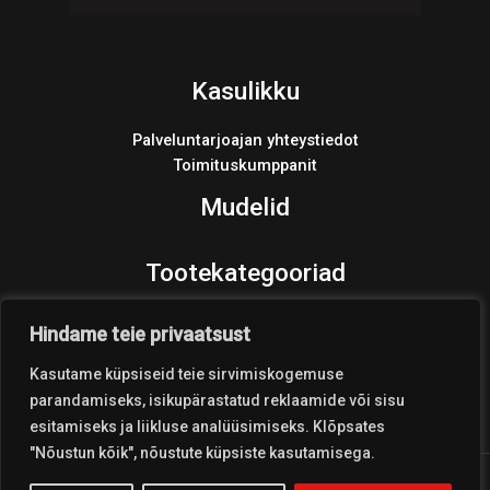
Kasulikku
Palveluntarjoajan yhteystiedot
Toimituskumppanit
Mudelid
Tootekategooriad
Varaosat
Hindame teie privaatsust
Products
search
Kasutame küpsiseid teie sirvimiskogemuse
parandamiseks, isikupärastatud reklaamide või sisu
esitamiseks ja liikluse analüüsimiseks. Klõpsates
"Nõustun kõik", nõustute küpsiste kasutamisega.
Copyright © 2026 Coolest Crosskart Shop