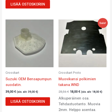
LISÄÄ OSTOSKORIIN
Alkuperäinen
Nykyinen
Sale!
hinta
hinta
oli:
on:
28,56 €.
18,00 €.
Crosskart
Crosskart Proto
Suzuki OEM Bensapumpun
Muovikansi polkimien
suodatin.
takana.WND
39,00
€
28,56
€
18,00
€
(sis. alv:
39,00
€
)
(sis. alv:
18,00
€
)
Alkuperäinen osa.
LISÄÄ OSTOSKORIIN
Tehdastuotanto. Muovia
2mm. Helppo asentaa.