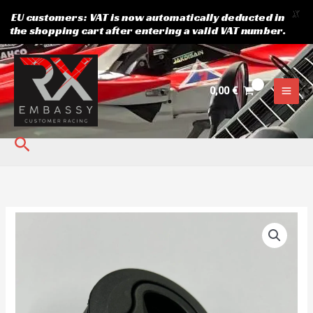
X
EU customers: VAT is now automatically deducted in
the shopping cart after entering a valid VAT number.
Siirry
sisältöön
0,00
€
Hae
Ove
lukko
määrä