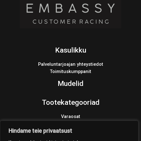
Kasulikku
Palveluntarjoajan yhteystiedot
Toimituskumppanit
Mudelid
Tootekategooriad
Varaosat
Products
search
Hindame teie privaatsust