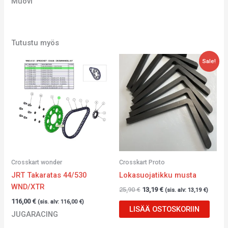
Muovi
Tutustu myös
Alkuperäinen
Nykyinen
Sale!
hinta
hinta
oli:
on:
25,90 €.
13,19 €.
Crosskart wonder
Crosskart Proto
JRT Takaratas 44/530
Lokasuojatikku musta
WND/XTR
25,90
€
13,19
€
(sis. alv:
13,19
€
)
116,00
€
(sis. alv:
116,00
€
)
LISÄÄ OSTOSKORIIN
JUGARACING