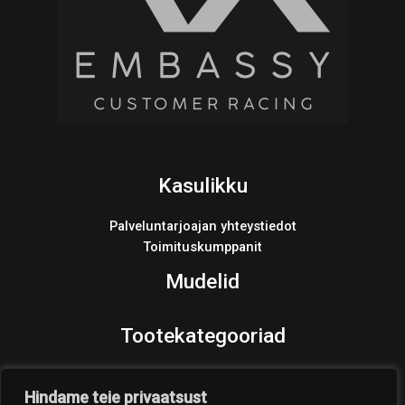
Kasulikku
Palveluntarjoajan yhteystiedot
Toimituskumppanit
Mudelid
Tootekategooriad
Varaosat
Products
Hindame teie privaatsust