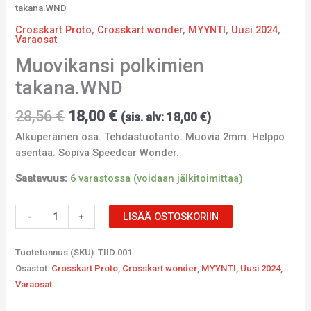
takana.WND
Crosskart Proto
,
Crosskart wonder
,
MYYNTI
,
Uusi 2024
,
Varaosat
Muovikansi polkimien
takana.WND
28,56
€
18,00
€
(sis. alv:
18,00
€
)
Alkuperäinen osa. Tehdastuotanto. Muovia 2mm. Helppo
asentaa. Sopiva Speedcar Wonder.
Saatavuus:
6 varastossa (voidaan jälkitoimittaa)
-
+
LISÄÄ OSTOSKORIIN
Tuotetunnus (SKU):
TIID.001
Osastot:
Crosskart Proto
,
Crosskart wonder
,
MYYNTI
,
Uusi 2024
,
Varaosat