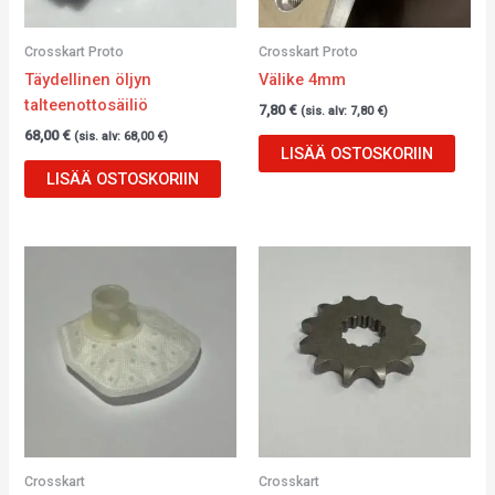
Crosskart Proto
Crosskart Proto
Täydellinen öljyn
Välike 4mm
talteenottosäiliö
7,80
€
(sis. alv:
7,80
€
)
68,00
€
(sis. alv:
68,00
€
)
LISÄÄ OSTOSKORIIN
LISÄÄ OSTOSKORIIN
Crosskart
Crosskart