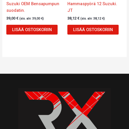
Suzuki OEM Bensapumpun
Hammaspyörä 12 Suzuki.
suodatin.
JT
39,00
€
38,12
€
(sis. alv:
39,00
€
)
(sis. alv:
38,12
€
)
LISÄÄ OSTOSKORIIN
LISÄÄ OSTOSKORIIN