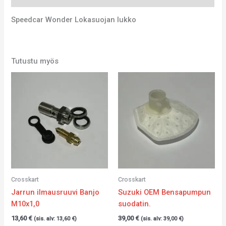
Speedcar Wonder Lokasuojan lukko
Tutustu myös
Crosskart
Crosskart
Jarrun ilmausruuvi Banjo
Suzuki OEM Bensapumpun
M10x1,0
suodatin.
13,60
€
39,00
€
(sis. alv:
13,60
€
)
(sis. alv:
39,00
€
)