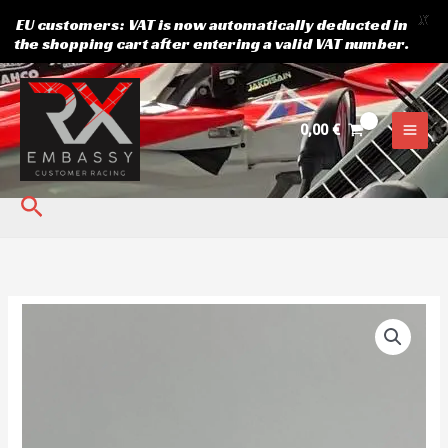
X
EU customers: VAT is now automatically deducted in
the shopping cart after entering a valid VAT number.
Siirry
sisältöön
0,00
€
Hae
Lokasuojan
lukko
WND
määrä