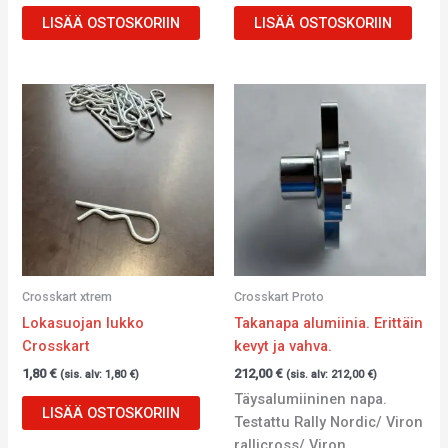
LISÄÄ OSTOSKORIIN
LISÄÄ OSTOSKORIIN
Crosskart xtrem
Crosskart Proto
Lokasuojan lukko
Takanapa alumiinia. Erittäin
Crosskart
kevyt ja vahva.
1,80
€
212,00
€
(sis. alv:
1,80
€
)
(sis. alv:
212,00
€
)
Täysalumiininen napa.
LISÄÄ OSTOSKORIIN
Testattu Rally Nordic/ Viron
rallicross/ Viron