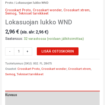
Proto
/ Lokasuojan lukko WND
Crosskart Proto
,
Crosskart wonder
,
Crosskart xtrem
,
Semog
,
Tekniset tarvikkeet
Lokasuojan lukko WND
2,96
€
(sis. alv:
2,96
€
)
Saatavuus:
32 varastossa (voidaan jälkitoimittaa)
-
+
LISÄÄ OSTOSKORIIN
Tuotetunnus (SKU):
002. FL 28475
Osastot:
Crosskart Proto
,
Crosskart wonder
,
Crosskart xtrem
,
Semog
,
Tekniset tarvikkeet
Kuvaus
Lisätiedot