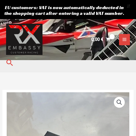
X
EU customers: VAT is now automatically deducted in
the shopping cart after entering a valid VAT number.
Siirry
sisältöön
0,00
€
Hae
Kytkimen
työntöpumppu
määrä