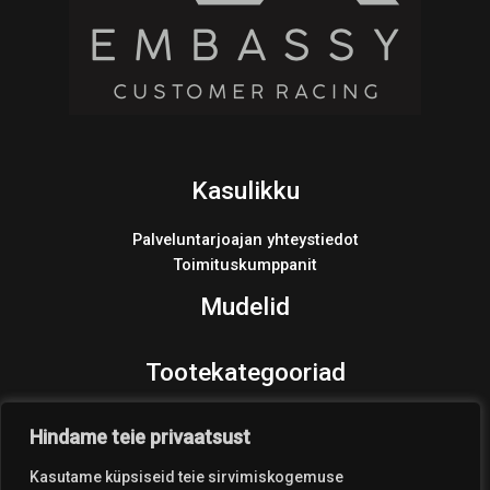
Kasulikku
Palveluntarjoajan yhteystiedot
Toimituskumppanit
Mudelid
Tootekategooriad
Varaosat
Hindame teie privaatsust
Products
search
Kasutame küpsiseid teie sirvimiskogemuse