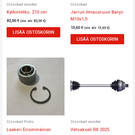
Crosskart wonder
Crosskart
Kytkinletku. 210 cm
Jarrun ilmausruuvi Banjo
M10x1,0
82,00
€
(sis. alv:
82,00
€
)
13,60
€
(sis. alv:
13,60
€
)
LISÄÄ OSTOSKORIIN
LISÄÄ OSTOSKORIIN
Crosskart Proto
Crosskart wonder
Laakeri Ensimmäinen
Vetoakseli RX 2025