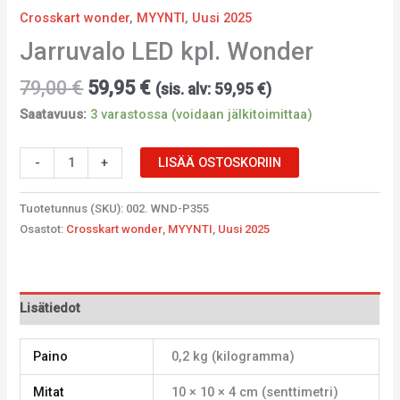
Crosskart wonder
,
MYYNTI
,
Uusi 2025
Jarruvalo LED kpl. Wonder
79,00
€
59,95
€
(sis. alv:
59,95
€
)
Saatavuus:
3 varastossa (voidaan jälkitoimittaa)
-
+
LISÄÄ OSTOSKORIIN
Tuotetunnus (SKU):
002. WND-P355
Osastot:
Crosskart wonder
,
MYYNTI
,
Uusi 2025
Lisätiedot
Paino
0,2 kg (kilogramma)
Mitat
10 × 10 × 4 cm (senttimetri)