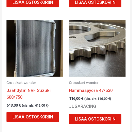
LISÄÄ OSTOSKORIIN
LISÄÄ OSTOSKORIIN
Crosskart wonder
Crosskart wonder
Jäähdytin NRF Suzuki
Hammaspyörä 47/530
600/750.
116,00
€
(sis. alv:
116,00
€
)
613,00
€
JUGARACING
(sis. alv:
613,00
€
)
LISÄÄ OSTOSKORIIN
LISÄÄ OSTOSKORIIN