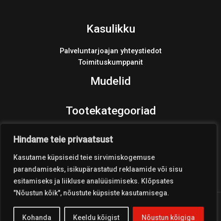
Kasulikku
Palveluntarjoajan yhteystiedot
Toimituskumppanit
Mudelid
Tootekategooriad
Varaosat
Hindame teie privaatsust
Products
search
Kasutame küpsiseid teie sirvimiskogemuse
parandamiseks, isikupärastatud reklaamide või sisu
esitamiseks ja liikluse analüüsimiseks. Klõpsates
"Nõustun kõik", nõustute küpsiste kasutamisega.
Copyright © 2026 Coolest Crosskart Shop
Kohanda
Keeldu kõigist
Nõustun kõigiga