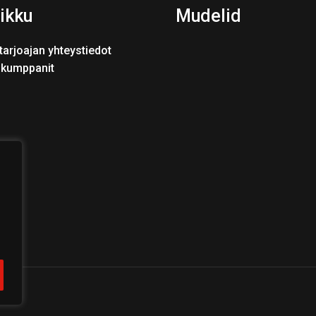
ikku
Mudelid
tarjoajan yhteystiedot
skumppanit