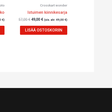
oto
Crosskart wonder
kko
Istuimen kiinnikesarja
57,00
€
49,00
€
0
€
)
(sis. alv:
49,00
€
)
LISÄÄ OSTOSKORIIN