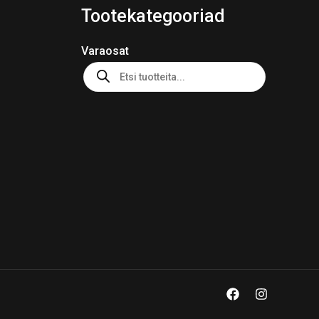
Tootekategooriad
Varaosat
Products
search