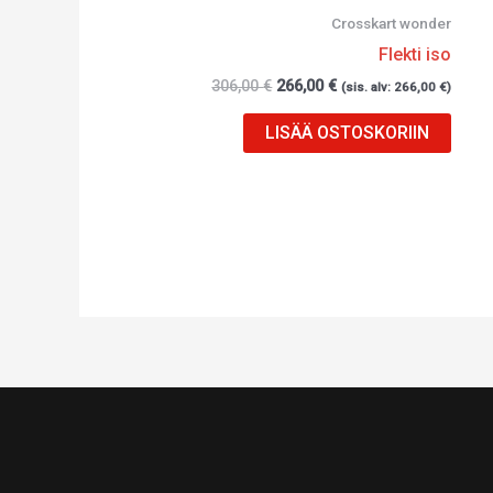
Crosskart wonder
Flekti iso
306,00
€
266,00
€
(sis. alv:
266,00
€
)
LISÄÄ OSTOSKORIIN