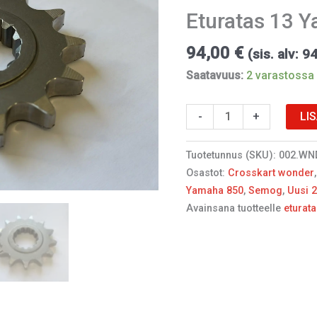
Eturatas 13 
94,00
€
(sis. alv:
9
Saatavuus:
2 varastossa 
LI
-
+
Tuotetunnus (SKU):
002.WN
Osastot:
Crosskart wonder
Yamaha 850
,
Semog
,
Uusi 
Avainsana tuotteelle
eturat