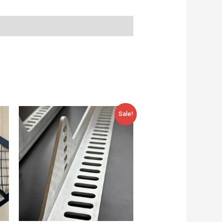
Alkuperäinen
Nykyinen
Sale!
hinta
hinta
oli:
on:
57,00 €.
49,00 €.