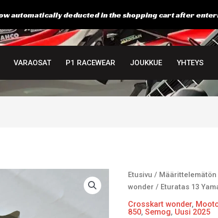
ow automatically deducted in the shopping cart after enter
VARAOSAT
P1 RACEWEAR
JOUKKUE
YHTEYS
Eturatas
Etusivu
/
Määrittelemätön
13
wonder
/ Eturatas 13 Ya
Yamaha
Crosskart wonder
,
Mooto
määrä
850
,
Semog
,
Uusi 2025