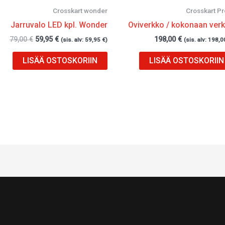
Crosskart wonder
Crosskart Pr
Jarruvalo LED kpl. Wonder
Oviverkko / kokonaan ver
79,00
€
59,95
€
198,00
€
(sis. alv:
59,95
€
)
(sis. alv:
198,0
LISÄÄ OSTOSKORIIN
LISÄÄ OSTOSKORIIN