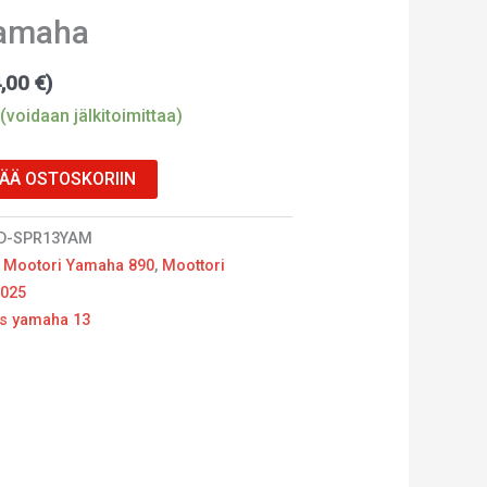
Yamaha
4,00
€
)
(voidaan jälkitoimittaa)
SÄÄ OSTOSKORIIN
D-SPR13YAM
,
Mootori Yamaha 890
,
Moottori
2025
as yamaha 13