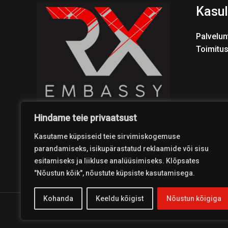
Kasul
Palvelun
Toimitu
Hindame teie privaatsust
Kasutame küpsiseid teie sirvimiskogemuse
parandamiseks, isikupärastatud reklaamide või sisu
esitamiseks ja liikluse analüüsimiseks. Klõpsates
"Nõustun kõik", nõustute küpsiste kasutamisega.
Kohanda
Keeldu kõigist
Nõustun kõigiga
Copyright © 2026 Coolest Crosskart Shop