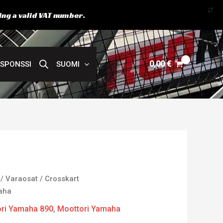
X
ing a valid VAT number.
0,00
€
SPONSSI
SUOMI
/
Varaosat
/
Crosskart
maha
ri Yamaha 890
,
Moottori Yamaha