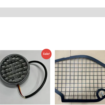
Alkuperäinen
Nykyinen
Sale!
hinta
hinta
oli:
on:
79,00 €.
59,95 €.