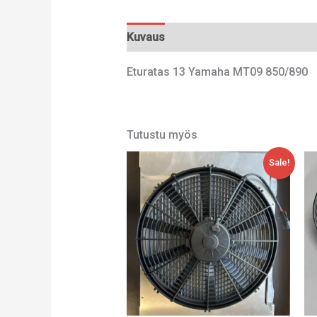
Kuvaus
Lisätiedot
Eturatas 13 Yamaha MT09 850/890
Tutustu myös
Alkuperäinen
Nykyinen
Sale!
hinta
hinta
oli:
on:
306,00 €.
266,00 €.