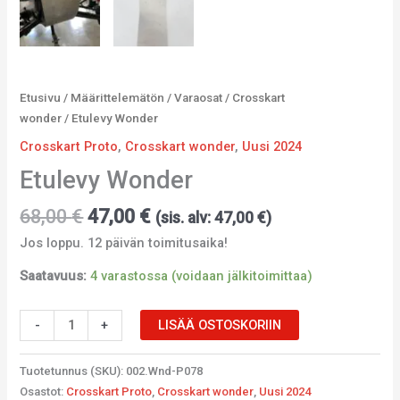
Etusivu
/
Määrittelemätön
/
Varaosat
/
Crosskart
wonder
/ Etulevy Wonder
Crosskart Proto
,
Crosskart wonder
,
Uusi 2024
Etulevy Wonder
68,00
€
47,00
€
(sis. alv:
47,00
€
)
Jos loppu. 12 päivän toimitusaika!
Saatavuus:
4 varastossa (voidaan jälkitoimittaa)
-
+
LISÄÄ OSTOSKORIIN
Tuotetunnus (SKU):
002.Wnd-P078
Osastot:
Crosskart Proto
,
Crosskart wonder
,
Uusi 2024