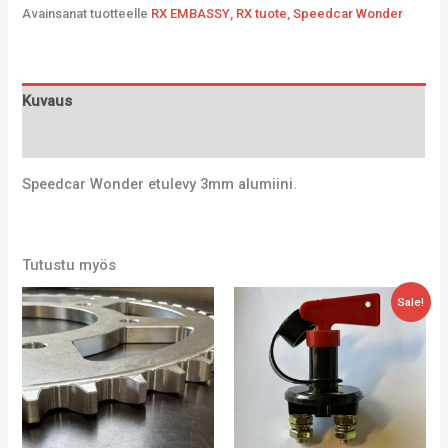
Avainsanat tuotteelle
RX EMBASSY
,
RX tuote
,
Speedcar Wonder
Kuvaus
Lisätiedot
Speedcar Wonder etulevy 3mm alumiini.
Tutustu myös
Alkuperäinen
Nykyinen
Sale!
hinta
hinta
oli:
on:
35,00 €.
17,54 €.