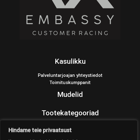
Kasulikku
Palveluntarjoajan yhteystiedot
Toimituskumppanit
Mudelid
Tootekategooriad
Varaosat
Hindame teie privaatsust
Products
search