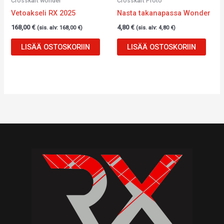
Crosskart wonder
Crosskart Proto
Vetoakseli RX 2025
Nasta takanapassa Wonder
168,00
€
4,80
€
(sis. alv:
168,00
€
)
(sis. alv:
4,80
€
)
LISÄÄ OSTOSKORIIN
LISÄÄ OSTOSKORIIN