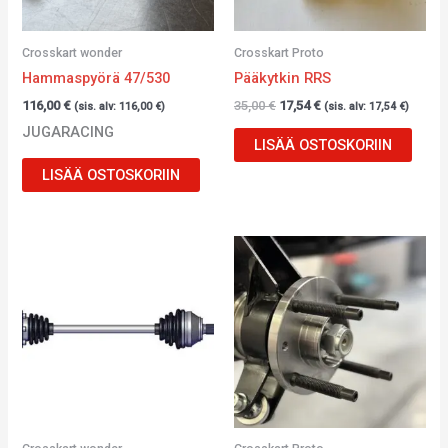
Crosskart wonder
Crosskart Proto
Hammaspyörä 47/530
Pääkytkin RRS
116,00
€
35,00
€
17,54
€
(sis. alv:
116,00
€
)
(sis. alv:
17,54
€
)
JUGARACING
LISÄÄ OSTOSKORIIN
LISÄÄ OSTOSKORIIN