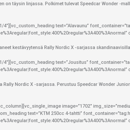
en on täysin linjassa. Polkimet tulevat Speedcar Wonder -mall
/4″][vc_custom_heading text=”Alavaunu” font_container=”tag:
%3Aregular|font_style:400%20regular%3A400%3Anormal” cs
neet kestävyytensä Rally Nordic X -sarjassa skandinaavisilla 
4″][vc_custom_heading text=”Jousitus” font_container=”tag:
%3Aregular|font_style:400%20regular%3A400%3Anormal” cs
ja Rally Nordic X -sarjassa. Perustuu Speedcar Wonder Junior
vc_column][vc_single_image image=”1702″ img_size=”medium
m_heading text=”KTM 250cc 4-tahtti” font_container=”tag:h3|
%3Aregular|font_style:400%20regular%3A400%3Anormal” cs