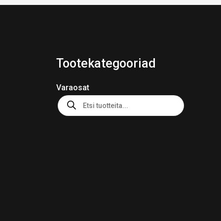
Tootekategooriad
Varaosat
Products
search