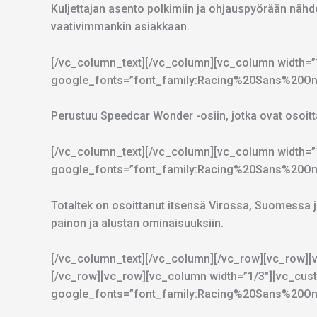
Kuljettajan asento polkimiin ja ohjauspyörään nähd
vaativimmankin asiakkaan.
[/vc_column_text][/vc_column][vc_column width=”1
google_fonts=”font_family:Racing%20Sans%20One
Perustuu Speedcar Wonder -osiin, jotka ovat osoitta
[/vc_column_text][/vc_column][vc_column width=”1/
google_fonts=”font_family:Racing%20Sans%20One
Totaltek on osoittanut itsensä Virossa, Suomessa 
painon ja alustan ominaisuuksiin.
[/vc_column_text][/vc_column][/vc_row][vc_row][
[/vc_row][vc_row][vc_column width=”1/3″][vc_custo
google_fonts=”font_family:Racing%20Sans%20One