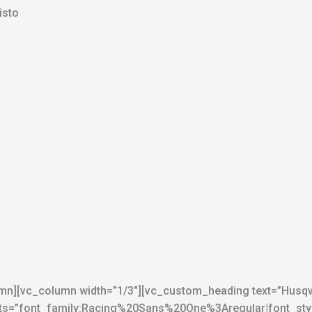
isto
lumn][vc_column width=”1/3″][vc_custom_heading text=”Husqva
_fonts=”font_family:Racing%20Sans%20One%3Aregular|font_s