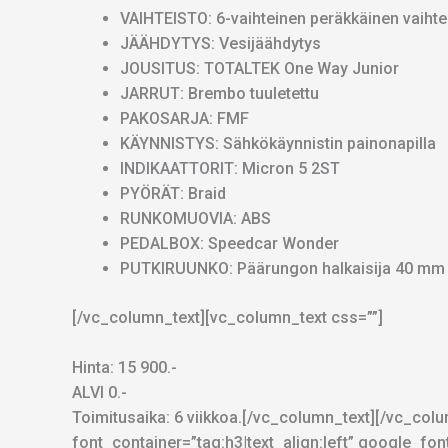
VAIHTEISTO: 6-vaihteinen peräkkäinen vaihte
JÄÄHDYTYS: Vesijäähdytys
JOUSITUS: TOTALTEK One Way Junior
JARRUT: Brembo tuuletettu
PAKOSARJA: FMF
KÄYNNISTYS: Sähkökäynnistin painonapilla
INDIKAATTORIT: Micron 5 2ST
PYÖRÄT: Braid
RUNKOMUOVIA: ABS
PEDALBOX: Speedcar Wonder
PUTKIRUUNKO: Päärungon halkaisija 40 mm
[/vc_column_text][vc_column_text css=””]
Hinta: 15 900.-
ALVI 0.-
Toimitusaika: 6 viikkoa.[/vc_column_text][/vc_co
font_container=”tag:h3|text_align:left” google