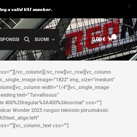
X
ing a valid VAT number.
0,00
€
SPONSSI
SUOMI
s=””][/vc_column][/vc_row][vc_row][vc_column
[vc_single_image image=”1822″ img_size=”medium”
olumn][vc_column width=”1/4″][vc_single_image
ading text=”Turvallisuus”
tyle:400%20regular%3A400%3Anormal” css=””]
dcar Wonder 2025 rungon teknisiin piirustuksiin.
|text_align:left”
s=””][vc_column_text css=””]