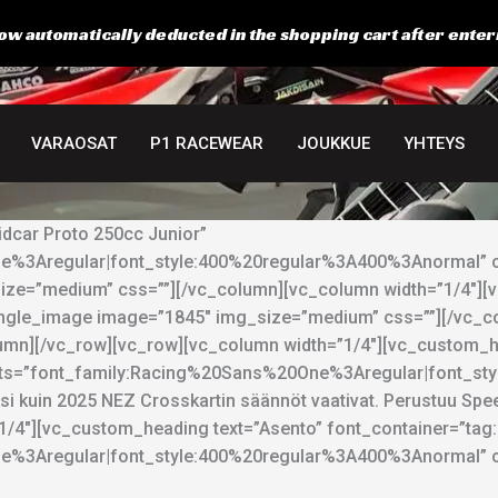
ow automatically deducted in the shopping cart after enter
VARAOSAT
P1 RACEWEAR
JOUKKUE
YHTEYS
dcar Proto 250cc Junior”
%3Aregular|font_style:400%20regular%3A400%3Anormal” cs
size=”medium” css=””][/vc_column][vc_column width=”1/4″]
ingle_image image=”1845″ img_size=”medium” css=””][/vc_c
mn][/vc_row][vc_row][vc_column width=”1/4″][vc_custom_he
_fonts=”font_family:Racing%20Sans%20One%3Aregular|font_s
i kuin 2025 NEZ Crosskartin säännöt vaativat. Perustuu Spee
/4″][vc_custom_heading text=”Asento” font_container=”tag:h3
%3Aregular|font_style:400%20regular%3A400%3Anormal” cs