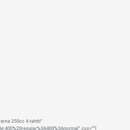
rna 250cc 4-tahtti”
tyle:400%20regular%3A400%3Anormal” css=””]