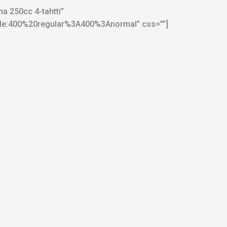
a 250cc 4-tahtti”
tyle:400%20regular%3A400%3Anormal” css=””]