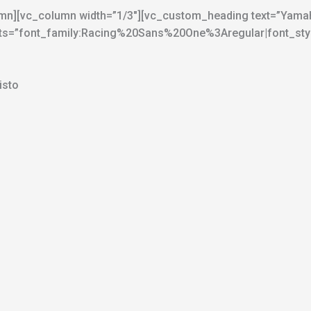
lumn][vc_column width=”1/3″][vc_custom_heading text=”Yamah
_fonts=”font_family:Racing%20Sans%20One%3Aregular|font_s
isto