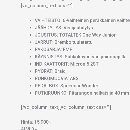
[vc_column_text css=””]
VAIHTEISTO: 6-vaihteinen peräkkäinen vaihte
JÄÄHDYTYS: Vesijäähdytys
JOUSITUS: TOTALTEK One Way Junior
JARRUT: Brembo tuuletettu
PAKOSARJA: FMF
KÄYNNISTYS: Sähkökäynnistin painonapilla
INDIKAATTORIT: Micron 5 2ST
PYÖRÄT: Braid
RUNKOMUOVIA: ABS
PEDALBOX: Speedcar Wonder
PUTKIRUUNKO: Päärungon halkaisija 40 mm
[/vc_column_text][vc_column_text css=””]
Hinta: 15 900.-
ALVI 0.-