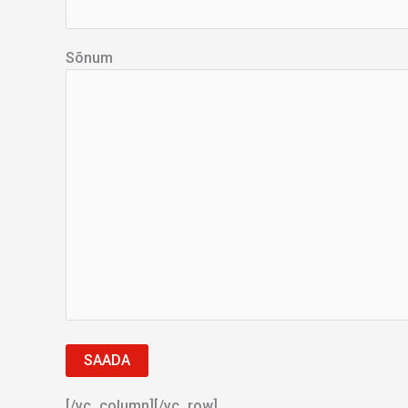
Sõnum
[/vc_column][/vc_row]