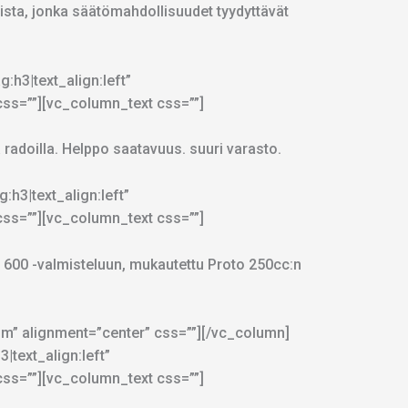
ista, jonka säätömahdollisuudet tyydyttävät
h3|text_align:left”
s=””][vc_column_text css=””]
radoilla. Helppo saatavuus. suuri varasto.
h3|text_align:left”
s=””][vc_column_text css=””]
 600 -valmisteluun, mukautettu Proto 250cc:n
” alignment=”center” css=””][/vc_column]
text_align:left”
s=””][vc_column_text css=””]