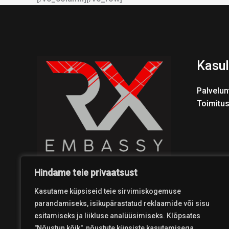
Kasul
Palvelun
Toimitu
Hindame teie privaatsust
Kasutame küpsiseid teie sirvimiskogemuse
parandamiseks, isikupärastatud reklaamide või sisu
esitamiseks ja liikluse analüüsimiseks. Klõpsates
"Nõustun kõik", nõustute küpsiste kasutamisega.