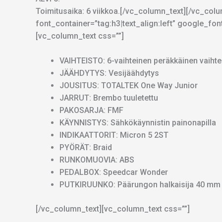
Toimitusaika: 6 viikkoa.[/vc_column_text][/vc_co
font_container=”tag:h3|text_align:left” google
[vc_column_text css=””]
VAIHTEISTO: 6-vaihteinen peräkkäinen vaihte
JÄÄHDYTYS: Vesijäähdytys
JOUSITUS: TOTALTEK One Way Junior
JARRUT: Brembo tuuletettu
PAKOSARJA: FMF
KÄYNNISTYS: Sähkökäynnistin painonapilla
INDIKAATTORIT: Micron 5 2ST
PYÖRÄT: Braid
RUNKOMUOVIA: ABS
PEDALBOX: Speedcar Wonder
PUTKIRUUNKO: Päärungon halkaisija 40 mm
[/vc_column_text][vc_column_text css=””]