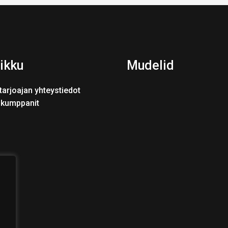
ikku
Mudelid
tarjoajan yhteystiedot
skumppanit