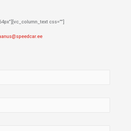
64px”][vc_column_text css=””]
 jaanus@speedcar.ee