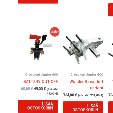
Alkuperäinen
Nykyinen
Sale!
hinta
hinta
oli:
on:
60,65 €.
49,00 €.
Crosskart Junior 600
Crosskart Junior 600
BATTERY CUT-OFF
Wonder R rear left
upright
60,65
€
49,00
€
(sis. alv:
49,00
€
)
734,00
€
73
(sis. alv:
734,00
€
)
LISÄÄ
LISÄÄ
OSTOSKORIIN
OSTOSKORIIN