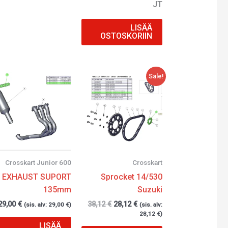
JT
LISÄÄ
OSTOSKORIIN
Alkuperäinen
Nykyinen
Sale!
hinta
hinta
oli:
on:
38,12 €.
28,12 €.
Crosskart Junior 600
Crosskart
EXHAUST SUPORT
Sprocket 14/530
135mm
Suzuki
29,00
€
38,12
€
28,12
€
(sis. alv:
29,00
€
)
(sis. alv:
28,12
€
)
LISÄÄ