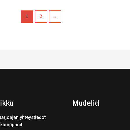
1
2
→
ikku
Mudelid
tarjoajan yhteystiedot
skumppanit