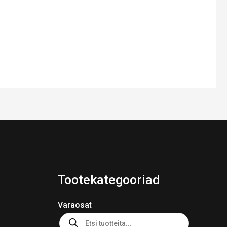
Tootekategooriad
Varaosat
Products
search