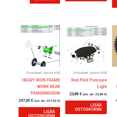
Crosskart Junior 600
Crosskart Junior 600
HEAVY IRON FRAME
Red Pilot Pressure
WORK REAR
Light
TRANSMISSION
23,88
€
(sis. alv:
23,88
€
)
247,00
€
(sis. alv:
247,00
€
)
LISÄÄ
OSTOSKORIIN
LISÄÄ
OSTOSKORIIN