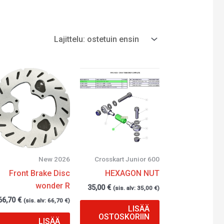
New 2026
Crosskart Junior 600
Front Brake Disc
HEXAGON NUT
wonder R
35,00
€
(sis. alv:
35,00
€
)
66,70
€
(sis. alv:
66,70
€
)
LISÄÄ
OSTOSKORIIN
LISÄÄ