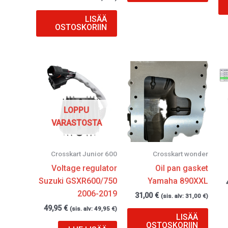
LISÄÄ
OSTOSKORIIN
LOPPU
VARASTOSTA
Crosskart Junior 600
Crosskart wonder
Voltage regulator
Oil pan gasket
Suzuki GSXR600/750
Yamaha 890XXL
2006-2019
31,00
€
(sis. alv:
31,00
€
)
49,95
€
(sis. alv:
49,95
€
)
LISÄÄ
OSTOSKORIIN