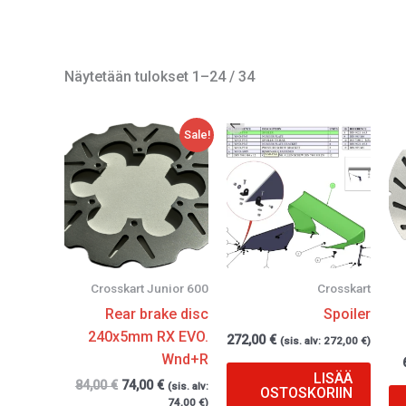
Näytetään tulokset 1–24 / 34
Alkuperäinen
Nykyinen
Sale!
hinta
hinta
oli:
on:
84,00 €.
74,00 €.
Crosskart Junior 600
Crosskart
Rear brake disc
Spoiler
240x5mm RX EVO.
272,00
€
(sis. alv:
272,00
€
)
Wnd+R
LISÄÄ
84,00
€
74,00
€
(sis. alv:
OSTOSKORIIN
74,00
€
)