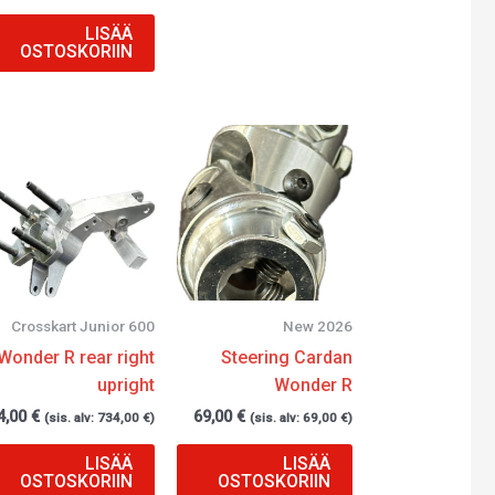
LISÄÄ
OSTOSKORIIN
Crosskart Junior 600
New 2026
Wonder R rear right
Steering Cardan
upright
Wonder R
4,00
€
69,00
€
(sis. alv:
734,00
€
)
(sis. alv:
69,00
€
)
LISÄÄ
LISÄÄ
OSTOSKORIIN
OSTOSKORIIN