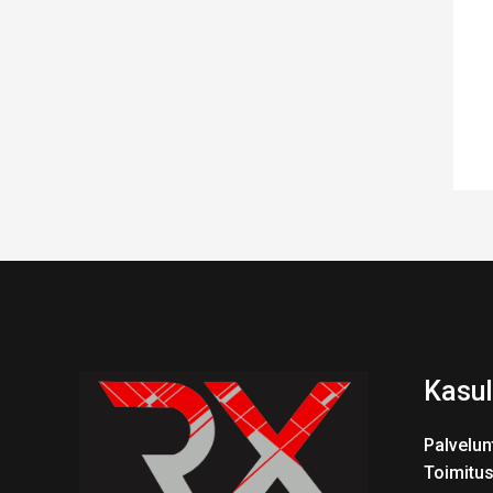
Kasul
Palvelun
Toimitu