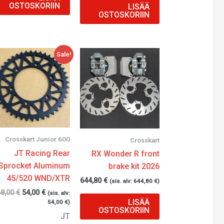
OSTOSKORIIN
LISÄÄ
OSTOSKORIIN
Alkuperäinen
Nykyinen
Sale!
hinta
hinta
oli:
on:
68,00 €.
54,00 €.
Crosskart Junior 600
Crosskart
JT Racing Rear
RX Wonder R front
Sprocket Aluminum
brake kit 2026
45/520 WND/XTR
644,80
€
(sis. alv:
644,80
€
)
68,00
€
54,00
€
(sis. alv:
LISÄÄ
54,00
€
)
OSTOSKORIIN
JT