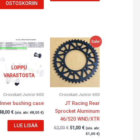
OSTOSKORIIN
Alkuperäinen
Nykyinen
Sale!
hinta
hinta
oli:
on:
62,00 €.
51,00 €.
LOPPU
VARASTOSTA
Crosskart Junior 600
Crosskart Junior 600
Inner bushing case
JT Racing Rear
Sprocket Aluminum
48,00
€
(sis. alv:
48,00
€
)
46/520 WND/XTR
LUE LISÄÄ
62,00
€
51,00
€
(sis. alv:
51,00
€
)