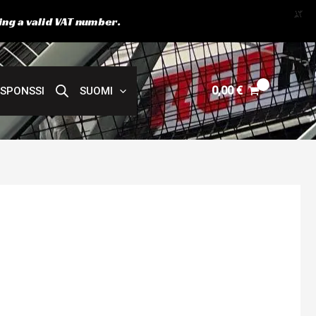
X
ing a valid VAT number.
0,00
€
SPONSSI
SUOMI