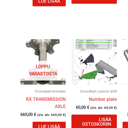
LUE LISÄÄ
LOPPU
VARASTOSTA
Crosskart wonder
Crosskart Junior 600
RX TRANSMISSION
Number plate
AXLE
60,00
€
(sis. alv:
60,00
€
)
660,00
€
(sis. alv:
660,00
€
)
LISÄÄ
OSTOSKORIIN
LUE LISÄÄ