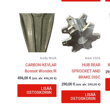
Body Work
New 2026
CARBON-KEVLAR
HUB REAR
Bonnet Wonder/R
SPROCKET AND
29
BRAKE DISC
496,00
€
(sis. alv:
496,00
€
)
290,00
€
(sis. alv:
290,00
€
)
LISÄÄ
OSTOSKORIIN
LISÄÄ
OSTOSKORIIN