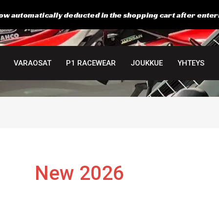
ow automatically deducted in the shopping cart after enter
Suosituimmat
ensin
VARAOSAT
P1 RACEWEAR
JOUKKUE
YHTEYS
New 2026