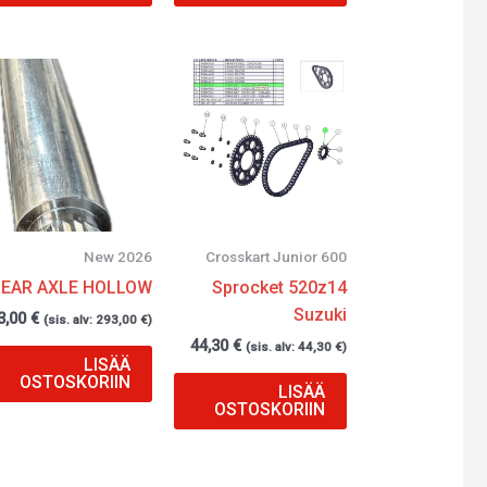
New 2026
Crosskart Junior 600
REAR AXLE HOLLOW
Sprocket 520z14
Suzuki
3,00
€
(sis. alv:
293,00
€
)
44,30
€
(sis. alv:
44,30
€
)
LISÄÄ
OSTOSKORIIN
LISÄÄ
OSTOSKORIIN